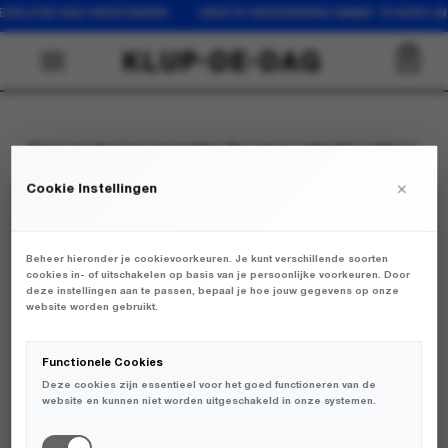
 DEZELFDE DAG VERZONDEN GRATIS VERZENDING VANAF 75 EURO 
0
Geen producten gevonden die aan je selectie voldoen.
×
Cookie Instellingen
JOIN THE KLUP
Beheer hieronder je cookievoorkeuren. Je kunt verschillende soorten
cookies in- of uitschakelen op basis van je persoonlijke voorkeuren. Door
deze instellingen aan te passen, bepaal je hoe jouw gegevens op onze
website worden gebruikt.
WHATSAPP
LEEUWARDEN
Functionele Cookies
WHATSAPP
GRONINGEN
Deze cookies zijn essentieel voor het goed functioneren van de
website en kunnen niet worden uitgeschakeld in onze systemen.
WHATSAPP
ZWOLLE
WEBSHOP@KLUPDEDAG.NL