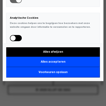
OVER
CONTACT
Analytische Cookies
Deze cookies helpen ons te begrijpen hoe bezoekers met onze
VERZENDING
RETOUR
website omgaan door informatie te verzamelen en te rapporteren.
Alles afwijzen
Marketing Cookies
Deze cookies worden gebruikt om bezoekers over verschillende
Alles accepteren
FAQ
BLOG
websites te volgen en informatie te verzamelen om relevante
advertenties weer te geven.
Voorkeuren opslaan
VOORWAARDEN
PRIVACY
© 2026 KLUP DE DAG