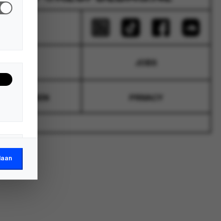
BLOG
RETOUR
JOBS
ORWAARDEN
PRIVACY
laan