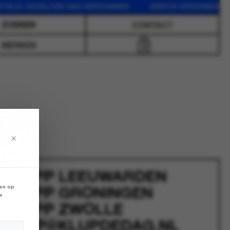
TELD, DEZELFDE DAG VERZONDEN GRATIS VERZENDING VA
CONTACT
MERKEN
0
×
ATSAPP
LEEUWARDEN
len op
ATSAPP
GRONINGEN
w
ATSAPP
ZWOLLE
SHOP@KLUPDEDAG.NL