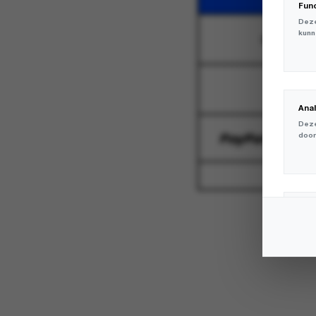
Fun
Deze
kunn
CONTAC
FAQ
Ana
Deze
door
Mar
Deze
volg