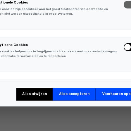
ctionele Cookies
 cookies zijn essentieel voor het goed functioneren van de website en
en niet worden uitgeschakeld in onze systemen.
T
OVER
VERZENDING
lytische Cookies
 cookies helpen ons te begrijpen hoe bezoekers met onze website omgaan
 informatie te verzamelen en te rapporteren.
VO
© 2026 KLUP DE DAG
keting Cookies
Alles afwijzen
Alles accepteren
Voorkeuren ops
 cookies worden gebruikt om bezoekers over verschillende websites te
en en informatie te verzamelen om relevante advertenties weer te geven.