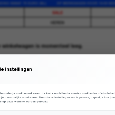
NG VANAF 75 EURO (NL) OP WERKDAGEN VOOR 16:00 BES
SALE
HEREN
 winkelwagen is momenteel leeg.
e Instellingen
E KLUP
WH
ieronder je cookievoorkeuren. Je kunt verschillende soorten cookies in- of uitschake
WH
n je persoonlijke voorkeuren. Door deze instellingen aan te passen, bepaal je hoe jou
 op onze website worden gebruikt.
WH
WEB