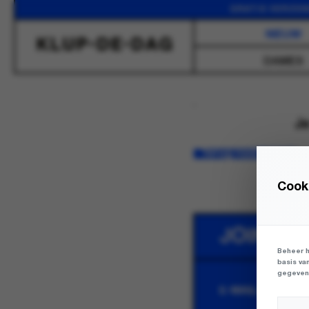
GRATIS VERZENDI
NIEUW
DAMES
Je
Terug naar winkel
Cooki
JOIN TH
Beheer h
basis va
gegevens