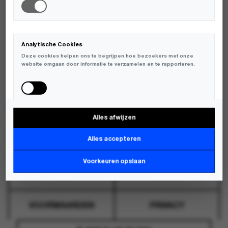
WHATSAPP
GRONINGEN
WHATSAPP
ZWOLLE
WEBSHOP@KLUPDEDAG.NL
Analytische Cookies
Deze cookies helpen ons te begrijpen hoe bezoekers met onze
OVER
CONTACT
website omgaan door informatie te verzamelen en te rapporteren.
VERZENDING
RETOUR
Alles afwijzen
Marketing Cookies
Deze cookies worden gebruikt om bezoekers over verschillende
Alles accepteren
websites te volgen en informatie te verzamelen om relevante
advertenties weer te geven.
Voorkeuren opslaan
FAQ
BLOG
VOORWAARDEN
PRIVACY