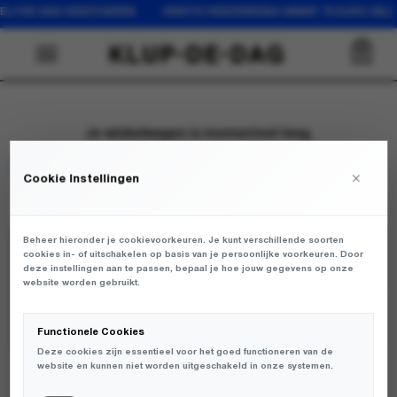
EZELFDE DAG VERZONDEN GRATIS VERZENDING VANAF 75 EURO (N
0
Je winkelwagen is momenteel leeg.
Terug naar winkel
×
Cookie Instellingen
Beheer hieronder je cookievoorkeuren. Je kunt verschillende soorten
cookies in- of uitschakelen op basis van je persoonlijke voorkeuren. Door
JOIN THE KLUP
deze instellingen aan te passen, bepaal je hoe jouw gegevens op onze
website worden gebruikt.
Functionele Cookies
Deze cookies zijn essentieel voor het goed functioneren van de
website en kunnen niet worden uitgeschakeld in onze systemen.
WHATSAPP
LEEUWARDEN