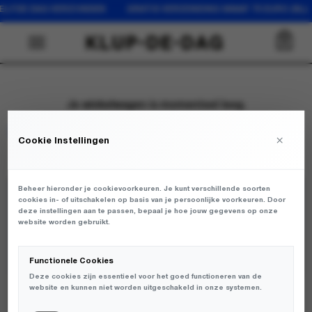
EZELFDE DAG VERZONDEN GRATIS VERZENDING VANAF 75 EURO (N
0
Je winkelwagen is momenteel leeg.
Terug naar winkel
×
Cookie Instellingen
Beheer hieronder je cookievoorkeuren. Je kunt verschillende soorten
cookies in- of uitschakelen op basis van je persoonlijke voorkeuren. Door
JOIN THE KLUP
deze instellingen aan te passen, bepaal je hoe jouw gegevens op onze
website worden gebruikt.
Functionele Cookies
Deze cookies zijn essentieel voor het goed functioneren van de
website en kunnen niet worden uitgeschakeld in onze systemen.
WHATSAPP
LEEUWARDEN