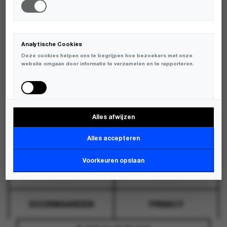
WHATSAPP
GRONINGEN
WHATSAPP
ZWOLLE
WEBSHOP@KLUPDEDAG.NL
Analytische Cookies
Deze cookies helpen ons te begrijpen hoe bezoekers met onze
OVER
CONTACT
website omgaan door informatie te verzamelen en te rapporteren.
VERZENDING
RETOUR
Alles afwijzen
Marketing Cookies
Deze cookies worden gebruikt om bezoekers over verschillende
Alles accepteren
websites te volgen en informatie te verzamelen om relevante
advertenties weer te geven.
Voorkeuren opslaan
FAQ
BLOG
VOORWAARDEN
PRIVACY