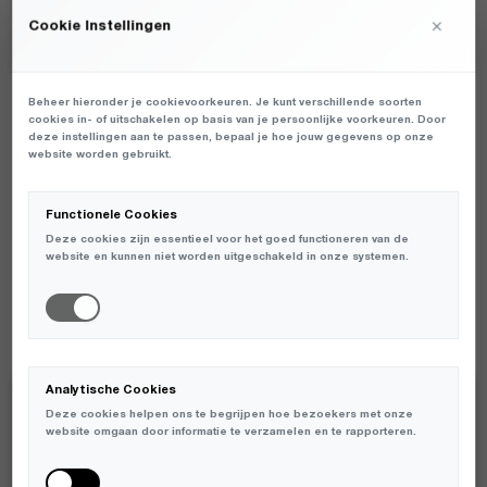
×
Cookie Instellingen
Beheer hieronder je cookievoorkeuren. Je kunt verschillende soorten
cookies in- of uitschakelen op basis van je persoonlijke voorkeuren. Door
NIEUW
❯
deze instellingen aan te passen, bepaal je hoe jouw gegevens op onze
website worden gebruikt.
SALE
❯
Functionele Cookies
DAMES
❯
Deze cookies zijn essentieel voor het goed functioneren van de
website en kunnen niet worden uitgeschakeld in onze systemen.
HEREN
❯
SNEAKERS
❯
Analytische Cookies
Deze cookies helpen ons te begrijpen hoe bezoekers met onze
JOIN THE KLUP
website omgaan door informatie te verzamelen en te rapporteren.