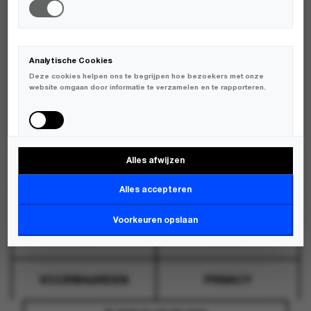
WHATSAPP
GRONINGEN
WHATSAPP
ZWOLLE
WEBSHOP@KLUPDEDAG.NL
Analytische Cookies
Deze cookies helpen ons te begrijpen hoe bezoekers met onze
OVER
CONTACT
website omgaan door informatie te verzamelen en te rapporteren.
VERZENDING
RETOUR
Alles afwijzen
Marketing Cookies
Deze cookies worden gebruikt om bezoekers over verschillende
Alles accepteren
websites te volgen en informatie te verzamelen om relevante
advertenties weer te geven.
Voorkeuren opslaan
FAQ
BLOG
VOORWAARDEN
PRIVACY