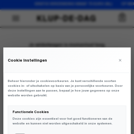
GRATIS VERZENDING VANAF 75 EURO (NL) OP WE
0
Je winkelwagen is momenteel leeg.
Terug naar winkel
×
Cookie Instellingen
Beheer hieronder je cookievoorkeuren. Je kunt verschillende soorten
cookies in- of uitschakelen op basis van je persoonlijke voorkeuren. Door
JOIN THE KLUP
deze instellingen aan te passen, bepaal je hoe jouw gegevens op onze
website worden gebruikt.
Functionele Cookies
Deze cookies zijn essentieel voor het goed functioneren van de
website en kunnen niet worden uitgeschakeld in onze systemen.
WHATSAPP
LEEUWARDEN