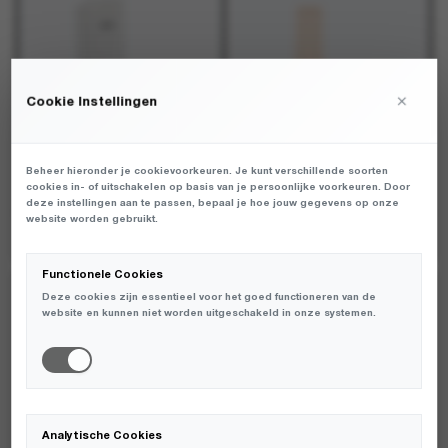
×
Cookie Instellingen
Beheer hieronder je cookievoorkeuren. Je kunt verschillende soorten
cookies in- of uitschakelen op basis van je persoonlijke voorkeuren. Door
deze instellingen aan te passen, bepaal je hoe jouw gegevens op onze
website worden gebruikt.
Olaf - Wavy Drift Sock Optical White - Sokken - Unisex
Obey - Obey Bold Socks Unbleached - Sokken - Unisex
€
€
15,00
16,00
Functionele Cookies
-
20%
Deze cookies zijn essentieel voor het goed functioneren van de
website en kunnen niet worden uitgeschakeld in onze systemen.
Analytische Cookies