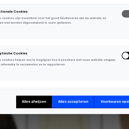
ctionele Cookies
 cookies zijn essentieel voor het goed functioneren van de website en
en niet worden uitgeschakeld in onze systemen.
lytische Cookies
 cookies helpen ons te begrijpen hoe bezoekers met onze website omgaan
 informatie te verzamelen en te rapporteren.
-
30%
-
30%
keting Cookies
Alles afwijzen
Alles accepteren
Voorkeuren ops
 cookies worden gebruikt om bezoekers over verschillende websites te
en en informatie te verzamelen om relevante advertenties weer te geven.