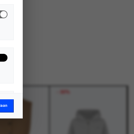
-
30%
laan