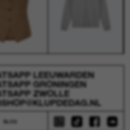
ATSAPP
LEEUWARDEN
ATSAPP
GRONINGEN
ATSAPP
ZWOLLE
SHOP@KLUPDEDAG.NL
BLOG