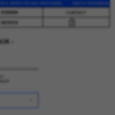
DEZELFDE DAG VERZONDEN GRATIS VERZENDING VANAF 75
CONTACT
MERKEN
0
CK -
rt.
Black