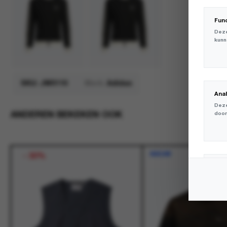
Fun
Deze
kunn
SKU:
JW0110
Merk:
Adidas
Ana
Deze
ANDEREN BEKEKEN OOK
door
NIEUW
-
30%
Mar
Deze
volg