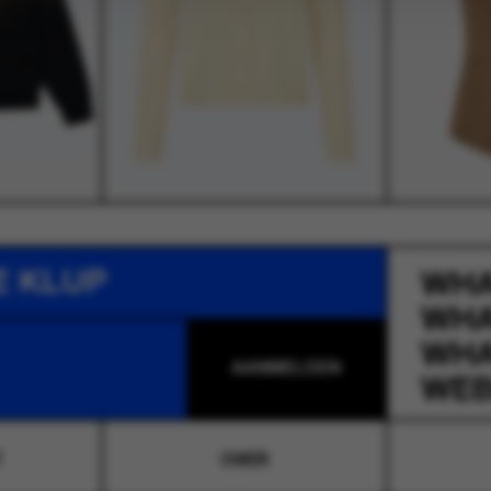
E KLUP
WH
WH
WH
WEB
T
OVER