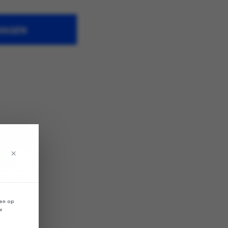
WAGEN
×
len op
w