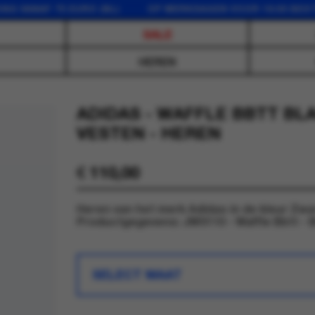
AF 75 EURO (NL) OP WERKDAGEN VOOR 16:00 BESTELD, 
SALE
HEREN
ADIDAS - WAFFLE BBTT BLA
VESTEN - HEREN
€
110,00
Heren van het merk Adidas in de kleur Zwa
Productgegevens: JW0110 - Waffle Bbtt - 