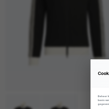
Cooki
Beheer h
basis va
gegevens