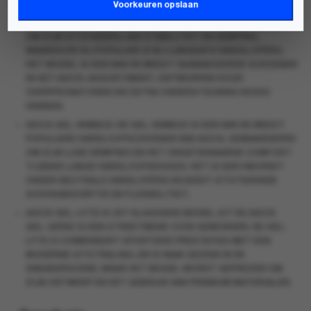
III
.
Voorkeuren opslaan
ASICS GEL-KAYANO
: DEZE HARDLOOPSCHOEN STAAT BEKEND
OM ZIJN UITZONDERLIJKE STABILITEIT EN DEMPING,
WAARDOOR HIJ POPULAIR IS BIJ LANGEAFSTANDSLOPERS.
HET MODEL IS EEN VAN DE MEEST GEAVANCEERDE SCHOENEN
IN HET ASICS-ASSORTIMENT, ONTWORPEN VOOR
OVERPRONATOREN DIE EXTRA ONDERSTEUNING NODIG
HEBBEN.
ASICS GEL-NIMBUS
: DE GEL-NIMBUS IS EEN VAN DE MEEST
POPULAIRE HARDLOOPSCHOENEN VAN ASICS, GEWAARDEERD
OM ZIJN LUXE DEMPING EN HET ONGEËVENAARDE COMFORT
TIJDENS LANGE HARDLOOPSESSIES. HET IS EEN FAVORIET
ONDER NEUTRALE HARDLOPERS EN BIEDT UITSTEKENDE
SCHOKABSORPTIE EN FLEXIBILITEIT.
ASICS GEL-LYTE III
: DIT KLASSIEKE MODEL UIT DE ASICS
GEL-SERIE IS EEN STREETWEAR-ICON GEWORDEN. DE GEL-
LYTE III COMBINEERT SPORTIEVE PRESTATIES MET EEN
MODERNE UITSTRALING, EN IS VAAK GEZIEN IN DE
SNEAKERSCENE, WAAR HET MODEL WORDT GEPREZEN OM
ZIJN ONTWERP EN HET GEBRUIK VAN PREMIUM MATERIALEN.