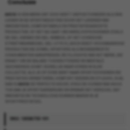
Conclusie
ASICS
IS EEN MERK DAT ZICH HEEFT GEPOSITIONEERD ALS EEN
LEIDER IN DE SPORTINDUSTRIE DOOR HET LEVEREN VAN
INNOVATIEVE, COMFORTABELE EN PRESTATIEGERICHTE
PRODUCTEN. OF HET NU GAAT OM HARDLOOPSCHOENEN ZOALS
DE GEL-KAYANO EN GEL-NIMBUS, OF HET ICONISCHE
STREETWEARMODEL GEL-LYTE III, ASICS BIEDT HOOGWAARDIGE
PRODUCTEN DIE ZOWEL SPORTERS ALS MODEBEWUSTE
CONSUMENTEN AANSPREKEN. DE FILOSOFIE VAN HET MERK, DIE
DRAAIT OM DE BALANS TUSSEN FYSIEKE EN MENTALE
GEZONDHEID, KOMT DUIDELIJK NAAR VOREN IN ELKE
COLLECTIE. ALS JE OP ZOEK BENT NAAR SPORTSCHOENEN DIE
PRESTATIES VERBETEREN, COMFORT BIEDEN EN STIJLVOL ZIJN,
DAN IS
ASICS
DE PERFECTE KEUZE. VOEG DE ICONEN VAN ASICS
TOE AAN JE SPORTGARDEROBE EN ERVAAR HET VERSCHIL DAT
INNOVATIE EN TECHNOLOGIE KUNNEN MAKEN IN JE
SPORTPRESTATIES.
SKU:
1203A733-101