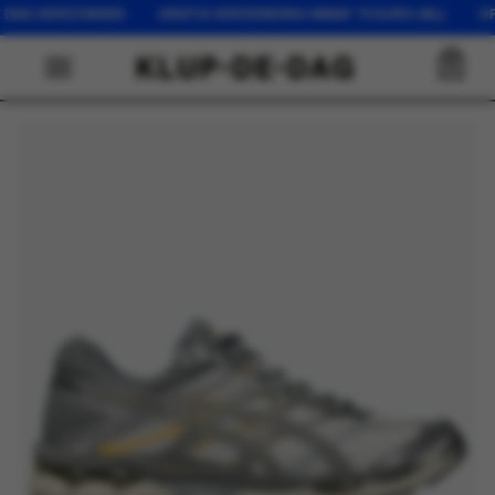
G VERZONDEN GRATIS VERZENDING VANAF 75 EURO (NL) OP WERK
0