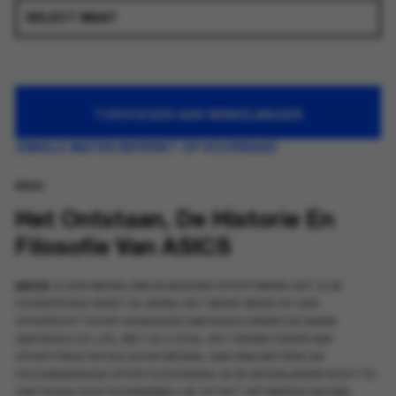
TOEVOEGEN AAN WINKELWAGEN
ENKELE MATEN BEPERKT OP VOORRAAD
Asics
Het Ontstaan, De Historie En
Filosofie Van ASICS
ASICS
IS EEN WERELDWIJD BEKEND SPORTMERK DAT ZIJN
OORSPRONG VINDT IN JAPAN. HET MERK WERD IN 1949
OPGERICHT DOOR
KIHACHIRO ONITSUKA
ONDER DE NAAM
ONITSUKA CO. LTD.
, MET ALS DOEL HET VERBETEREN VAN
SPORTPRESTATIES DOOR MIDDEL VAN INNOVATIEVE EN
HOOGWAARDIGE SPORTSCHOENEN. IN DE BEGINJAREN RICHTTE
ONITSUKA ZICH VOORNAMELIJK OP HET ONTWIKKELEN VAN