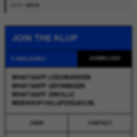
MERK:
ASICS
JOIN THE KLUP
WHATSAPP
LEEUWARDEN
WHATSAPP
GRONINGEN
WHATSAPP
ZWOLLE
WEBSHOP@KLUPDEDAG.NL
OVER
CONTACT