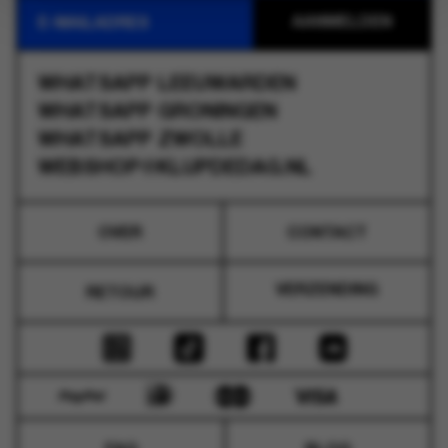
WHATSAPP
LEEUWARDEN
WHATSAPP
GRONINGEN
WHATSAPP
ZWOLLE
WEBSHOP@KLUPDEDAG.NL
OVER
CONTACT
VERZENDING
RETOUR