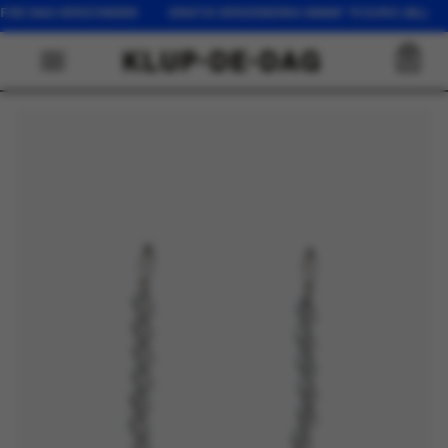
LFDE DAG VERZONDEN GRATIS VERZENDING VANAF 75 EURO (NL) 
0