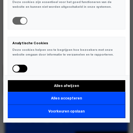
Deze cookies zijn essentieel voor het goed functioneren van de
AVAILABLE:
SLECHTS 1 RESTEREND OP VOORRAAD
website en kunnen niet worden uitgeschakeld in onze systemen.
TOEVOEGEN AAN WINKELWAGEN
Analytische Cookies
Deze cookies helpen ons te begrijpen hoe bezoekers met onze
Atelje
website omgaan door informatie te verzamelen en te rapporteren.
SKU:
PCO-BULLET-FW25;6090431116160
Alles afwijzen
MERK:
ATELJE
Marketing Cookies
Deze cookies worden gebruikt om bezoekers over verschillende
Alles accepteren
websites te volgen en informatie te verzamelen om relevante
advertenties weer te geven.
Voorkeuren opslaan
JOIN THE KLUP