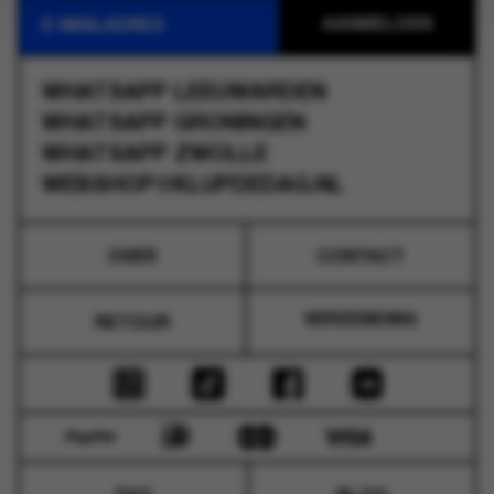
WHATSAPP
LEEUWARDEN
WHATSAPP
GRONINGEN
WHATSAPP
ZWOLLE
WEBSHOP@KLUPDEDAG.NL
OVER
CONTACT
VERZENDING
RETOUR