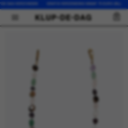
FDE DAG VERZONDEN GRATIS VERZENDING VANAF 75 EURO (NL) O
0