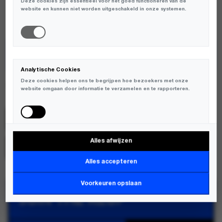
Deze cookies zijn essentieel voor het goed functioneren van de
AVAILABLE:
SLECHTS 1 RESTEREND OP VOORRAAD
website en kunnen niet worden uitgeschakeld in onze systemen.
TOEVOEGEN AAN WINKELWAGEN
Analytische Cookies
Deze cookies helpen ons te begrijpen hoe bezoekers met onze
Atelje
website omgaan door informatie te verzamelen en te rapporteren.
SKU:
PCO-CRYSTALCLEAR-FW25;6090445168124
Alles afwijzen
MERK:
ATELJE
Marketing Cookies
Deze cookies worden gebruikt om bezoekers over verschillende
Alles accepteren
websites te volgen en informatie te verzamelen om relevante
advertenties weer te geven.
Voorkeuren opslaan
JOIN THE KLUP