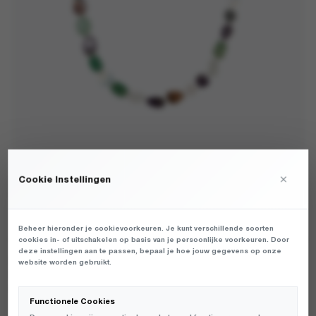
×
Cookie Instellingen
ATELJE - CRYSTAL CLEAR CORD MULTI - PHONE -
UNISEX
€
32,99
Beheer hieronder je cookievoorkeuren. Je kunt verschillende soorten
cookies in- of uitschakelen op basis van je persoonlijke voorkeuren. Door
deze instellingen aan te passen, bepaal je hoe jouw gegevens op onze
DAMES PHONE CORD VAN HET MERK ATELJE IN DE KLEUR MULTI.
website worden gebruikt.
PRODUCTGEGEVENS: PCO-CRYSTALCLEAR-FW25 - CRYSTAL
CLEAR CORD - MULTI
Functionele Cookies