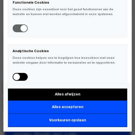
Functionele Cookies
Deze cookies zijn essentieel voor het goed functioneren van de
website en kunnen niet worden uitgeschakeld in onze systemen.
TOEVOEGEN AAN WINKELWAGEN
Analytische Cookies
ENKELE MATEN BEPERKT OP VOORRAAD
Deze cookies helpen ons te begrijpen hoe bezoekers met onze
website omgaan door informatie te verzamelen en te rapporteren.
Atelje
SKU:
PCA-WITHOUT-TORTOISE
Alles afwijzen
Marketing Cookies
MERK:
ATELJE
Deze cookies worden gebruikt om bezoekers over verschillende
Alles accepteren
websites te volgen en informatie te verzamelen om relevante
advertenties weer te geven.
Voorkeuren opslaan