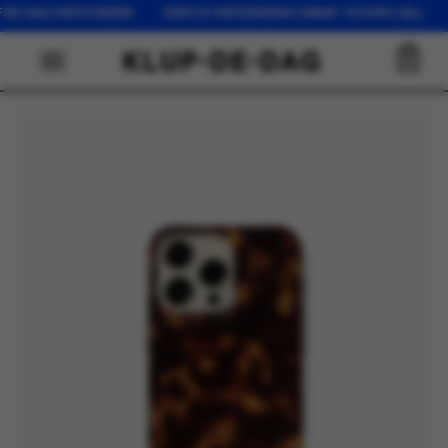
FDE DAG VERZONDEN GRATIS VERZENDING VANAF 75 EURO (NL) O
0