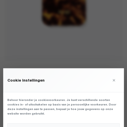
ATELJE - IPHONE CASE TORTOISE TORTOISE -
PHONE - UNISEX
×
Cookie Instellingen
€
29,99
Beheer hieronder je cookievoorkeuren. Je kunt verschillende soorten
cookies in- of uitschakelen op basis van je persoonlijke voorkeuren. Door
DAMES IPHONE CASE VAN HET MERK ATELJE IN DE KLEUR GROEN.
deze instellingen aan te passen, bepaal je hoe jouw gegevens op onze
PRODUCTGEGEVENS: PCA-WITHOUT-TORTOISE - IPHONE CASE
website worden gebruikt.
TORTOISE - TORTOISE