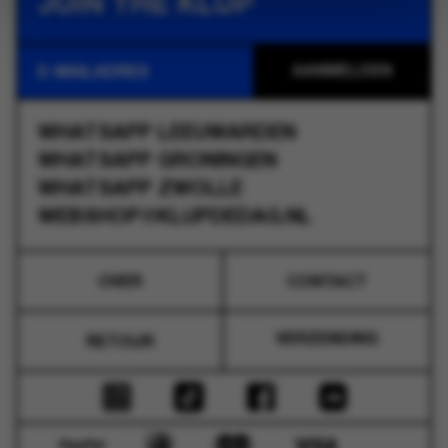
JOIN THE KLUP
WHATSAPP
LEEUWARDEN
WHATSAPP
GRONINGEN
WHATSAPP
ZWOLLE
WEBSHOP@KLUPDEDAG.NL
OVER
CONTACT
VERZENDING
RETOUR