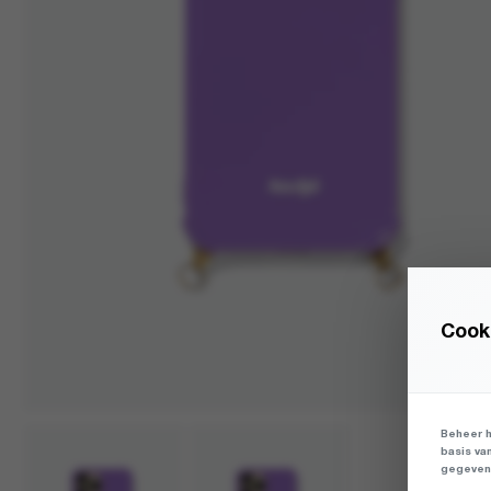
Cooki
Beheer h
basis va
gegevens