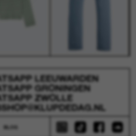
ATSAPP
LEEUWARDEN
ATSAPP
GRONINGEN
ATSAPP
ZWOLLE
SHOP@KLUPDEDAG.NL
BLOG