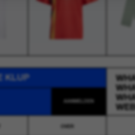
E KLUP
WH
WH
WH
WEB
T
OVER