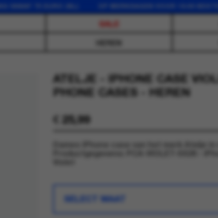
F 75 EURO (NL) OP WERKDAGEN VOOR 16:00 BESTELD, 
SALE
HEREN
ATELJE - IPHONE CASE VIOL
PHONE CASES - HEREN
€
25,99
Dames iPhone case van het merk Atelje in 
Productgegevens: PCA-VIOLET-SS26 - iPho
Violet