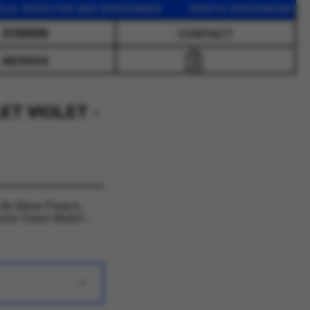
DEZELFDE DAG VERZONDEN GRATIS VERZENDING VANAF 75
CONTACT
MERKEN
0
ET VIOLET -
de kleur Paars.
ne Case Violet -