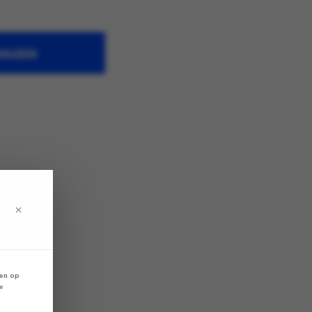
WAGEN
×
len op
w