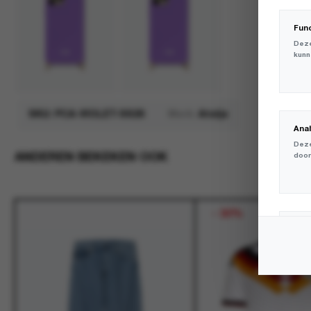
Fun
Deze
kunn
SKU:
PCA-VIOLET-SS26
Merk:
Atelje
Ana
Deze
ANDEREN BEKEKEN OOK
door
-
30%
Mar
Deze
volg