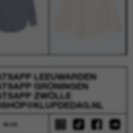
ATSAPP
LEEUWARDEN
ATSAPP
GRONINGEN
ATSAPP
ZWOLLE
SHOP@KLUPDEDAG.NL
BLOG