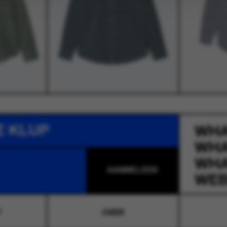
E KLUP
WH
WH
WH
WEB
T
OVER