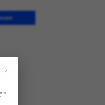
WAGEN
×
len op
w