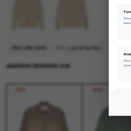
Fun
Deze
kunn
SKU:
LAW-10414
Merk:
Law of the Sea
Ana
Deze
ANDEREN BEKEKEN OOK
door
-
50%
-
30%
Mar
Deze
volg