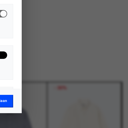
-
30%
laan