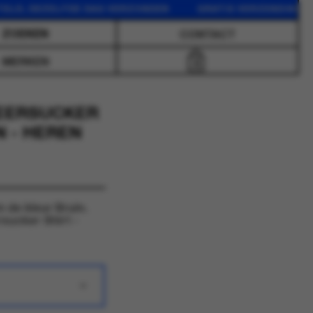
DEZELFDE DAG VERZONDEN GRATIS VERZENDING VANAF 75
CONTACT
MERKEN
0
SEERSUCKER
 - HEREN
 de kleur Bruin.
sucker Shirt -