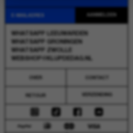
WHATSAPP
LEEUWARDEN
WHATSAPP
GRONINGEN
WHATSAPP
ZWOLLE
WEBSHOP@KLUPDEDAG.NL
OVER
CONTACT
VERZENDING
RETOUR