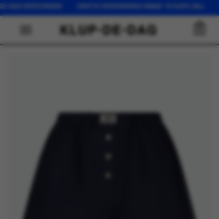
FDE DAG VERZONDEN GRATIS VERZENDING VANAF 75 EURO (NL) OP
0