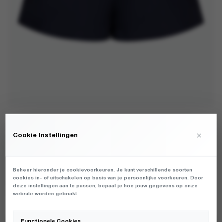
LOVE STORIES - JAMES DARK BLUE -
×
Cookie Instellingen
ONDERBROEKEN - HEREN
€
70,00
Beheer hieronder je cookievoorkeuren. Je kunt verschillende soorten
cookies in- of uitschakelen op basis van je persoonlijke voorkeuren. Door
DAMES UNDERWEAR VAN HET MERK LOVE STORIES IN DE KLEUR
deze instellingen aan te passen, bepaal je hoe jouw gegevens op onze
BLAUW. PRODUCTGEGEVENS: L265306263 - JAMES - DARK BLUE
website worden gebruikt.
Functionele Cookies