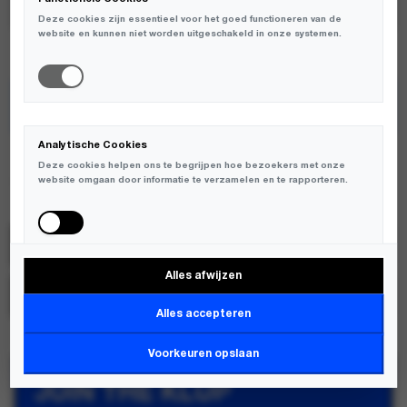
Deze cookies zijn essentieel voor het goed functioneren van de
website en kunnen niet worden uitgeschakeld in onze systemen.
TOEVOEGEN AAN WINKELWAGEN
ENKELE MATEN BEPERKT OP VOORRAAD
Analytische Cookies
Deze cookies helpen ons te begrijpen hoe bezoekers met onze
website omgaan door informatie te verzamelen en te rapporteren.
Love Stories
SKU:
L265306263
Alles afwijzen
Marketing Cookies
MERK:
LOVE STORIES
Deze cookies worden gebruikt om bezoekers over verschillende
Alles accepteren
websites te volgen en informatie te verzamelen om relevante
advertenties weer te geven.
Voorkeuren opslaan
JOIN THE KLUP