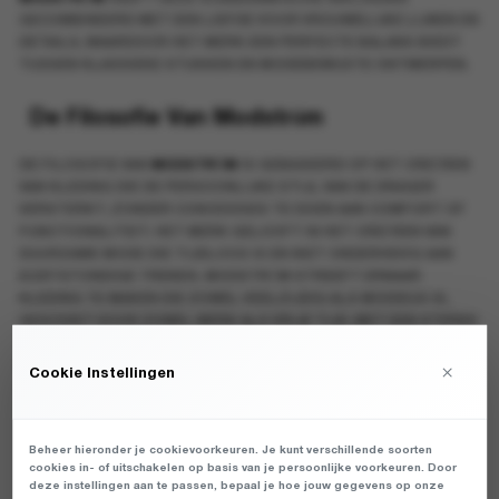
GECOMBINEERD MET EEN LIEFDE VOOR VROUWELIJKE LIJNEN EN
DETAILS, WAARDOOR HET MERK EEN PERFECTE BALANS BIEDT
TUSSEN KLASSIEKE STUKKEN EN MODEBEWUSTE ONTWERPEN.
De Filosofie Van Modström
DE FILOSOFIE VAN
MODSTRÖM
IS GEBASEERD OP HET CREËREN
VAN KLEDING DIE DE PERSOONLIJKE STIJL VAN DE DRAGER
VERSTERKT, ZONDER CONCESSIES TE DOEN AAN COMFORT OF
FUNCTIONALITEIT. HET MERK GELOOFT IN HET CREËREN VAN
DUURZAME MODE DIE TIJDLOOS IS EN NIET ONDERHEVIG AAN
KORTSTONDIGE TRENDS. MODSTRÖM STREEFT ERNAAR
KLEDING TE MAKEN DIE ZOWEL VEELZIJDIG ALS MODIEUS IS,
GESCHIKT VOOR ZOWEL WERK ALS VRIJE TIJD. MET EEN STERKE
FOCUS OP KWALITEIT, VAKMANSCHAP EN DUURZAAMHEID, IS
MODSTRÖM
TOEGEWIJD AAN HET LEVEREN VAN MODE DIE NIET
×
Cookie Instellingen
ALLEEN ESTHETISCH AANTREKKELIJK IS, MAAR OOK PRAKTISCH
EN COMFORTABEL VOOR DAGELIJKS GEBRUIK. DE ONTWERPEN
VAN MODSTRÖM ZIJN VAAK VOORZIEN VAN SUBTIELE DETAILS,
Beheer hieronder je cookievoorkeuren. Je kunt verschillende soorten
WAARDOOR ZE ZOWEL KLASSIEK ALS MODERN ZIJN, EN PASSEN
cookies in- of uitschakelen op basis van je persoonlijke voorkeuren. Door
BIJ EEN BREED SCALA AAN PERSOONLIJKE STIJLEN. DE DEENSE
deze instellingen aan te passen, bepaal je hoe jouw gegevens op onze