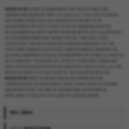
MODSTRÖM
IS EEN KLEDINGMERK DAT DE VROUWELIJKE
GARDEROBE VERRIJKT MET STIJLVOLLE, TIJDLOZE STUKKEN
DIE ZOWEL PRAKTISCH ALS MODIEUS ZIJN. MET ZIJN
SCANDINAVISCHE ROOTS EN FOCUS OP VAKMANSCHAP EN
DUURZAAMHEID, BIEDT MODSTRÖM MODE DIE NIET ALLEEN MET
DE SEIZOENEN MEEGAAT, MAAR OOK DE TAND DES TIJDS
DOORSTAAT. VAN DE ICONISCHE
MODSTRÖM BLOUSE
TOT DE
VERFIJNDE
TRENCH COAT
EN DE COMFORTABELE
SWEATER
, DE
KLEDING VAN MODSTRÖM IS ONTWORPEN OM ZOWEL ELEGANTIE
ALS COMFORT TE BIEDEN. OF JE NU OP ZOEK BENT NAAR EEN
VEELZIJDIGE BLOUSE VOOR OP KANTOOR, EEN STIJLVOLLE JAS
VOOR DE HERFST OF EEN ZACHTE TRUI VOOR DE WINTER,
MODSTRÖM
BIEDT KLEDING DIE DE MODERNE VROUW
ONDERSTEUNT IN HAAR DAGELIJKSE LEVEN. VOEG DE ICONEN
VAN MODSTRÖM TOE AAN JE GARDEROBE EN ERVAAR DE
VERFIJNDE, TIJDLOZE STIJL VAN DIT DEENSE MERK.
SKU:
58544