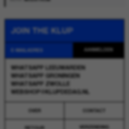
MERK:
MODSTROM
JOIN THE KLUP
WHATSAPP
LEEUWARDEN
WHATSAPP
GRONINGEN
WHATSAPP
ZWOLLE
WEBSHOP@KLUPDEDAG.NL
OVER
CONTACT
VERZENDING
RETOUR