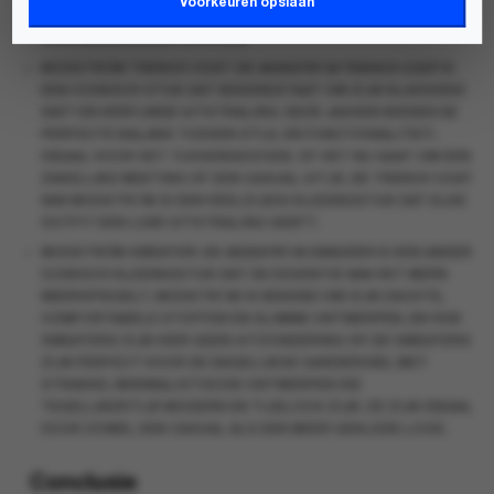
Voorkeuren opslaan
STOFFEN, DE
MODSTRÖM BLOUSE
IS EEN MUST-HAVE VOOR
ELKE MODEBEWUSTE VROUW.
MODSTRÖM TRENCH COAT
: DE
MODSTRÖM TRENCH COAT
IS
EEN ICONISCH STUK DAT BEKENDSTAAT OM ZIJN KLASSIEKE
SNIT EN VERFIJNDE UITSTRALING. DEZE JASSEN BIEDEN DE
PERFECTE BALANS TUSSEN STIJL EN FUNCTIONALITEIT,
IDEAAL VOOR HET TUSSENSEIZOEN. OF HET NU GAAT OM EEN
ZAKELIJKE MEETING OF EEN CASUAL UITJE, DE TRENCH COAT
VAN MODSTRÖM IS EEN VEELZIJDIG KLEDINGSTUK DAT ELKE
OUTFIT EEN LUXE UITSTRALING GEEFT.
MODSTRÖM SWEATER
: DE
MODSTRÖM SWEATER
IS EEN ANDER
ICONISCH KLEDINGSTUK DAT DE ESSENTIE VAN HET MERK
WEERSPIEGELT. MODSTRÖM IS BEKEND OM ZIJN ZACHTE,
COMFORTABELE STOFFEN EN SLIMME ONTWERPEN, EN HUN
SWEATERS ZIJN HIER GEEN UITZONDERING OP. DE SWEATERS
ZIJN PERFECT VOOR DE DAGELIJKSE GARDEROBE, MET
STRAKKE, MINIMALISTISCHE ONTWERPEN DIE
TEGELIJKERTIJD MODERN EN TIJDLOOS ZIJN. ZE ZIJN IDEAAL
VOOR ZOWEL EEN CASUAL ALS EEN MEER GEKLEDE LOOK.
Conclusie