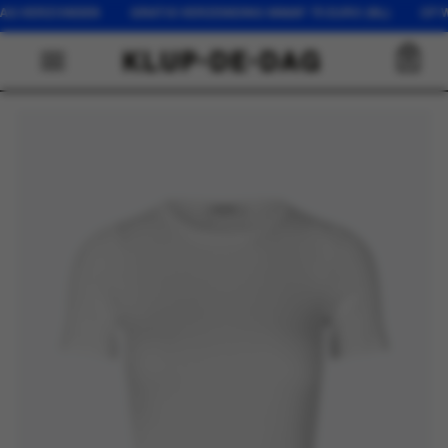
 VERZONDEN GRATIS VERZENDING VANAF 75 EURO (NL) OP WERKD
0