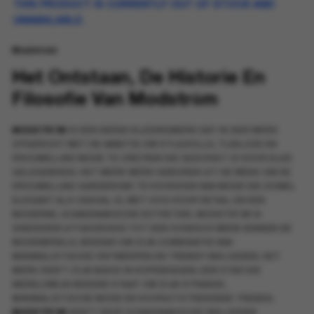
THIS PRODUCT IS CURRENTLY OUT OF STOCK AND
UNAVAILABLE.
Modstrom
Het Ontstaan, De Historie En
Filosofie Van Modström
MODSTRÖM
IS EEN DEENS KLEDINGMERK DAT IN 2003 WERD
OPGERICHT MET DE AMBITIE OM STIJLVOLLE, TIJDLOZE EN
VROUWELIJKE MODE TE CREËREN DIE GESCHIKT IS VOOR ELKE
GELEGENHEID. HET MERK WERD GEBOREN UIT DE WENS OM DE
VROUWELIJKE GARDEROBE TE VOORZIEN VAN MODE DIE ZOWEL
ELEGANT ALS CASUAL IS, MET OOG VOOR DETAIL EN EEN
MODERNE, SCANDINAVISCHE ESTHETIEK. MODSTRÖM IS
SINDSDIEN UITGEGROEID TOT EEN ICONISCH MERK BINNEN DE
MODEWERELD, BEKEND OM ZIJN COMBINATIE VAN
MINIMALISTISCHE ONTWERPEN EN TRENDY INVLOEDEN. HET
MERK HEEFT ZIJN BASIS IN KOPENHAGEN, EEN STAD DIE
WERELDWIJD BEKEND STAAT OM ZIJN STRAKKE,
MINIMALISTISCHE MODE EN VOORUITSTREVENDE TRENDS.
MODSTRÖM
HEEFT DEZE SCANDINAVISCHE INVLOEDEN