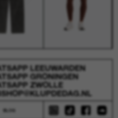
ATSAPP
LEEUWARDEN
ATSAPP
GRONINGEN
ATSAPP
ZWOLLE
SHOP@KLUPDEDAG.NL
BLOG