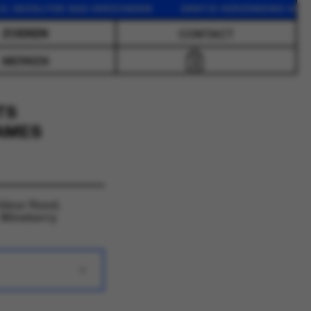
EZELFDE DAG VERZONDEN GRATIS VERZENDING VANAF 75 
CONTACT
MERKEN
0
TS
DAMES
kleur Rood.
 Wineberry