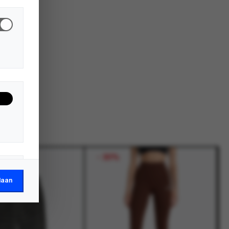
-
30%
laan