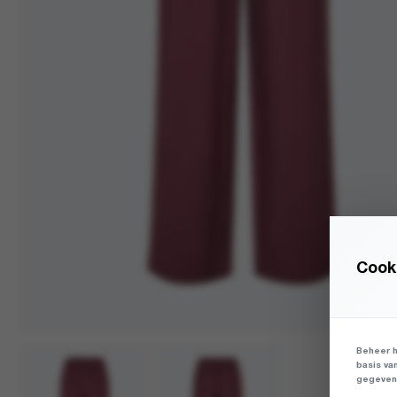
Cooki
Beheer h
basis va
gegevens