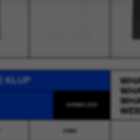
E KLUP
WH
WH
WH
WEB
T
OVER