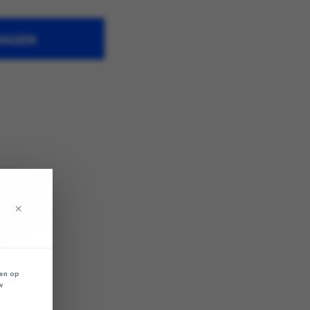
WAGEN
×
len op
w