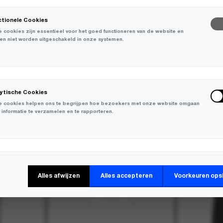
ctionele Cookies
 cookies zijn essentieel voor het goed functioneren van de website en
en niet worden uitgeschakeld in onze systemen.
lytische Cookies
 cookies helpen ons te begrijpen hoe bezoekers met onze website omgaan
 informatie te verzamelen en te rapporteren.
-
30%
keting Cookies
Alles afwijzen
Alles accepteren
Voorkeuren ops
 cookies worden gebruikt om bezoekers over verschillende websites te
en en informatie te verzamelen om relevante advertenties weer te geven.