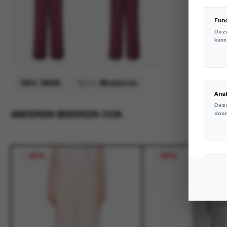
Fun
Deze
kunn
SKU:
58496
Merk:
Modstrom
Ana
Deze
ANDEREN BEKEKEN OOK
door
-
30%
-
30%
Mar
Deze
volg