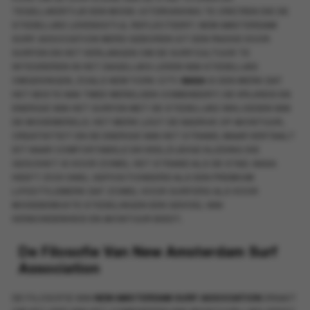
TEGELIJKERTIJD EEN MODE-UITDRUKKING TE CREËREN DIE DE
STEDELIJKE LEVENSSTIJL REFLECTEERT. NEW AMSTERDAM
SURF ASSOCIATION WERD GEBOREN UIT EEN PASSIE VOOR
SURFEN EN HET VERLANGEN OM DE SURFCULTUUR TE
INTEGREREN IN HET DAGELIJKS LEVEN VAN STEDELIJKE
OMGEVINGEN, ZOALS NEW YORK CITY.
NASA
IS EEN MERK DAT
HET BESTE VAN TWEE WERELDEN COMBINEERT: DE VRIJHEID EN
ENERGIE VAN HET SURFEN MET DE STEDELIJKE INVLOEDEN VAN
DE MODEWERELD. HET MERK LEGT DE NADRUK OP AVONTUUR,
CREATIVITEIT EN DE ENERGIE VAN HET STRAND, MAAR VERTAALT
DIT NAAR COMFORTABELE EN VEELZIJDIGE KLEDING DIE
GESCHIKT IS VOOR ZOWEL HET STRAND ALS DE STAD. NASA
HEEFT ZICH SNEL GEPOSITIONEERD ALS EEN PREMIUM
LIFESTYLEMERK DAT ZOWEL VOOR SURFERS ALS VOOR
MODEBEWUSTE STEDELINGEN EEN GEVOEL VAN
VERBONDENHEID EN AVONTUUR BIEDT.
De Filosofie Van New Amsterdam Surf
Association
DE FILOSOFIE VAN
NEW AMSTERDAM SURF ASSOCIATION
DRAAIT