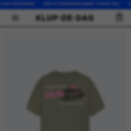
AG VERZONDEN GRATIS VERZENDING VANAF 75 EURO (NL) OP WER
0