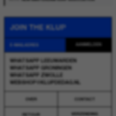
JOIN THE KLUP
WHATSAPP
LEEUWARDEN
WHATSAPP
GRONINGEN
WHATSAPP
ZWOLLE
WEBSHOP@KLUPDEDAG.NL
OVER
CONTACT
VERZENDING
RETOUR