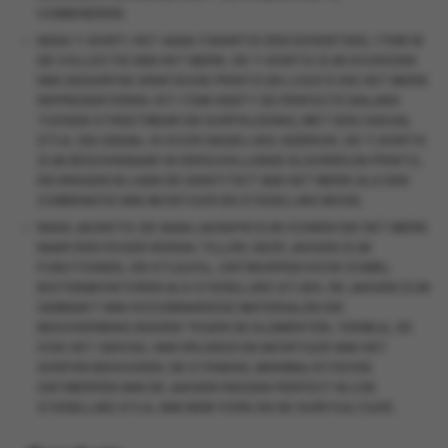
COMBINEREN.
NASA T-SHIRT
: HET
NASA T-SHIRT
IS EEN ESSENTIEEL ITEM IN
DE COLLECTIE VAN HET MERK. DE T-SHIRTS ZIJN VOORZIEN
VAN GEDURFDE GRAFISCHE PRINTS EN LOGO’S DIE HET MERK
REPRESENTEREN. DIT ITEM HEEFT DE PERFECTE BALANS
TUSSEN STREETWEAR EN SURFKLEDING, MET EEN CASUAL
STIJL DIE IDEAAL IS VOOR DAGELIJKS GEBRUIK. DE T-SHIRTS
ZIJN BESCHIKBAAR IN VERSCHILLENDE KLEUREN EN PRINTS,
EN DRAGEN BIJ AAN DE IDENTITEIT VAN HET MERK ALS EEN
COMBINATIE VAN AVONTUUR EN STEDELIJKE MODE.
NASA JACKETS
: DE
NASA JACKETS
ZIJN ICONEN DIE HET MERK
NAAR EEN HOGER NIVEAU TILLEN. DEZE JASSEN ZIJN
FUNCTIONEEL EN STIJLVOL, ONTWORPEN VOOR ZOWEL
BUITENAVONTUREN ALS STEDELIJKE UITJES. DE JASSEN ZIJN
GEMAAKT VAN HOOGWAARDIGE MATERIALEN DIE
BESCHERMING BIEDEN TEGEN DE ELEMENTEN, TERWIJL ZE
OOK HET GEVOEL VAN VRIJHEID EN AVONTUUR VAN HET
SURFEN BEHOUDEN. DE STRAKKE, MINIMALISTISCHE
ONTWERPEN VAN DE JASSEN PASSEN PERFECT BIJ DE
STEDELIJKE STIJL VAN NEW YORK EN DE SURFCULTUUR.