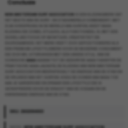
Conclusie
NEW AMSTERDAM SURF ASSOCIATION
IS EEN KLEDINGMERK DAT
HET BESTE VAN DE SURF- EN STADSWERELD COMBINEERT. MET
ZIJN OORSPRONG IN DE WERELD VAN SURFEN, BIEDT NASA
KLEDING DIE ZOWEL STIJLVOL ALS FUNCTIONEEL IS, MET EEN
DUIDELIJKE FOCUS OP AVONTUUR, CREATIVITEIT EN
DUURZAAMHEID. HET MERK HEEFT ZICH GEPOSITIONEERD ALS
EEN PREMIUM LIFESTYLEMERK VOOR DE MODERNE CONSUMENT
DIE ZICH WIL UITDRUKKEN MET EEN UNIEKE STIJL. VAN DE
ICONISCHE
NASA
HOODIE
TOT DE GEDURFDE
NASA T-SHIRT
EN DE
PRAKTISCHE
NASA JACKETS
, DE KLEDING VAN NEW AMSTERDAM
SURF ASSOCIATION WEERSPIEGELT DE ENERGIE VAN DE STAD EN
DE VRIJHEID VAN HET SURFEN. VOEG DE ICONEN VAN NASA TOE
AAN JE GARDEROBE EN ERVAAR EEN LIFESTYLE DIE IS
GEÏNSPIREERD DOOR DE KRACHT VAN DE OCEAAN EN DE
VIBRERENDE ENERGIE VAN DE STAD.
SKU:
2602094003
MERK:
NEW AMSTERDAM SURF ASSOCIATION