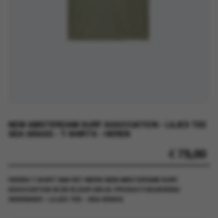
NEW AMSTERDAM SURF ASSOCIATION - LILIES TEE
SEA GRASS - T-SHIRTS - HEREN
€
75,00
HEREN T-SHIRT VAN HET MERK NEW AMSTERDAM SURF
ASSOCIATION IN DE KLEUR GRIJS. PRODUCTGEGEVENS:
2602094003 - LILIES TEE - SEA GRASS