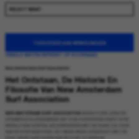
TOEVOEGEN AAN WINKELWAGEN
ENKELE MATEN BEPERKT OP VOORRAAD
New Amsterdam Surf Association
Het Ontstaan, De Historie En
Filosofie Van New Amsterdam
Surf Association
NEW AMSTERDAM SURF ASSOCIATION
(NASA) IS EEN JONG EN
DYNAMISCH KLEDINGMERK DAT ZIJN OORSPRONG VINDT IN DE
WERELD VAN SURFEN, GECOMBINEERD MET DE RIJKE CULTUUR
VAN DE STAD NEW YORK. HET MERK WERD OPGERICHT MET DE
VISIE OM DE SURFSCENE VAN DE STAD TE EREN EN