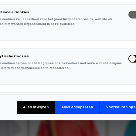
ctionele Cookies
 cookies zijn essentieel voor het goed functioneren van de website en
en niet worden uitgeschakeld in onze systemen.
ation
lytische Cookies
 cookies helpen ons te begrijpen hoe bezoekers met onze website omgaan
 informatie te verzamelen en te rapporteren.
-
30%
-
50%
keting Cookies
Alles afwijzen
Alles accepteren
Voorkeuren ops
 cookies worden gebruikt om bezoekers over verschillende websites te
en en informatie te verzamelen om relevante advertenties weer te geven.