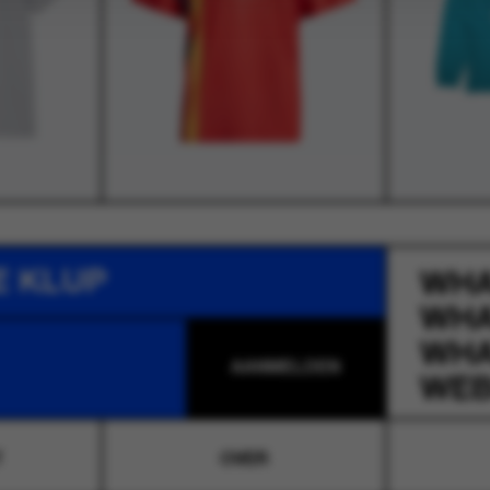
E KLUP
WH
WH
WH
WEB
T
OVER