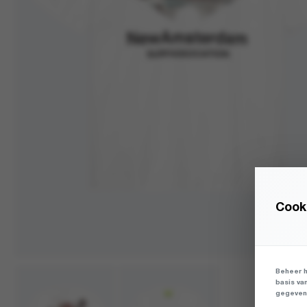
Cooki
Beheer h
basis va
gegevens