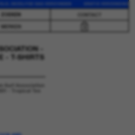
DEZELFDE DAG VERZONDEN GRATIS VERZENDING VANAF 75
CONTACT
MERKEN
0
OCIATION -
 - T-SHIRTS
m Surf Association
01 - Tropical Tee