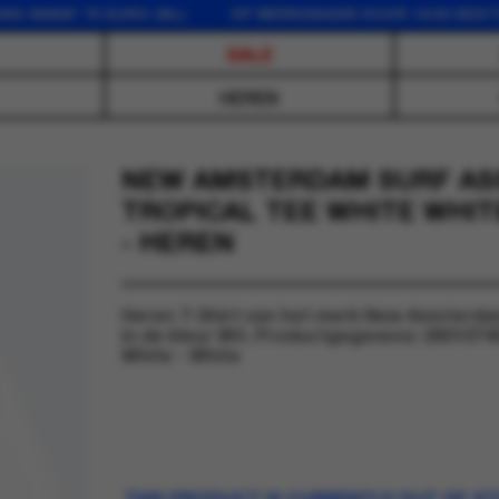
AF 75 EURO (NL) OP WERKDAGEN VOOR 16:00 BESTELD, 
SALE
HEREN
NEW AMSTERDAM SURF ASS
TROPICAL TEE WHITE WHITE
- HEREN
Heren T-Shirt van het merk New Amsterda
in de kleur Wit. Productgegevens: 26010740
White - White