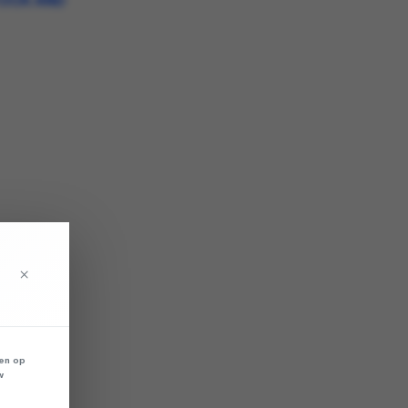
TOCK AND
×
len op
w