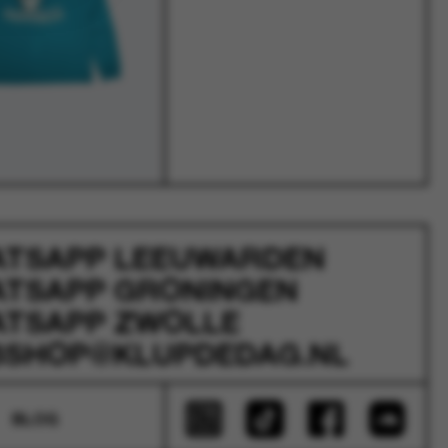
ATSAPP
LEEUWARDEN
ATSAPP
GRONINGEN
ATSAPP
ZWOLLE
SHOP@KLUPDEDAG.NL
BLOG