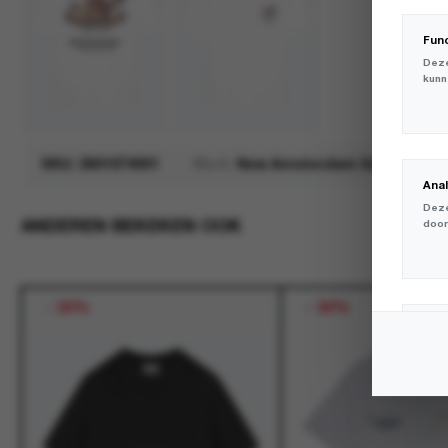
Fun
Deze
kunn
SKU:
2601074001
Merk:
New Amsterdam Surf Associ
Ana
Deze
ANDEREN BEKEKEN OOK
door
-
30%
-
30%
Mar
Deze
volg