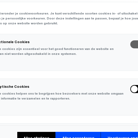
ieronder je cookievoorkeuren. Je kunt verschillende soorten cookies in- of uitschake
n je persoonlijke voorkeuren. Door deze instellingen aan te passen, bepaal je hoe jou
 op onze website worden gebruikt.
ctionele Cookies
 cookies zijn essentieel voor het goed functioneren van de website en
en niet worden uitgeschakeld in onze systemen.
lytische Cookies
 cookies helpen ons te begrijpen hoe bezoekers met onze website omgaan
 informatie te verzamelen en te rapporteren.
keting Cookies