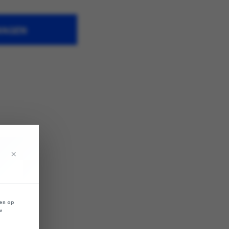
WAGEN
×
len op
w