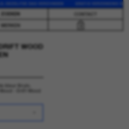
EZELFDE DAG VERZONDEN GRATIS VERZENDING VANAF 75 
CONTACT
MERKEN
0
 DRIFT WOOD
EN
e kleur Bruin.
 Wood - Drift Wood