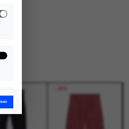
-
30%
laan