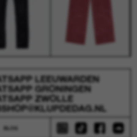
ATSAPP
LEEUWARDEN
ATSAPP
GRONINGEN
ATSAPP
ZWOLLE
SHOP@KLUPDEDAG.NL
BLOG