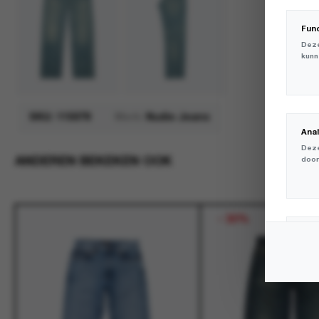
Fun
Deze
kunn
SKU:
115078
Merk:
Nudie Jeans
Ana
Deze
ANDEREN BEKEKEN OOK
door
-
30%
Mar
Deze
volg