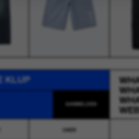
E KLUP
WH
WH
WH
WEB
T
OVER