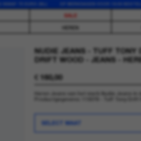
F 75 EURO (NL) OP WERKDAGEN VOOR 16:00 BESTELD, D
SALE
HEREN
NUDIE JEANS - TUFF TONY
DRIFT WOOD - JEANS - HER
€
160,00
Heren Jeans van het merk Nudie Jeans in d
Productgegevens: 115078 - Tuff Tony Drift