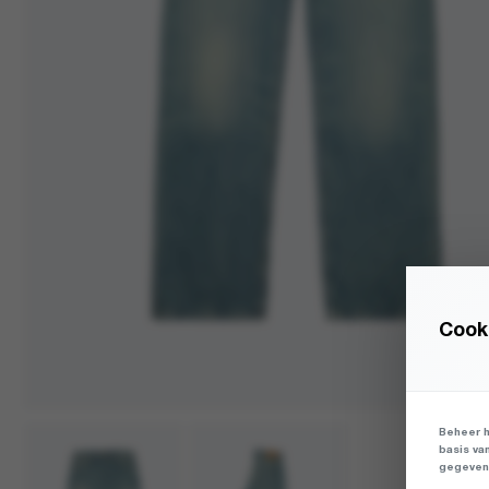
Cooki
Beheer h
basis va
gegevens