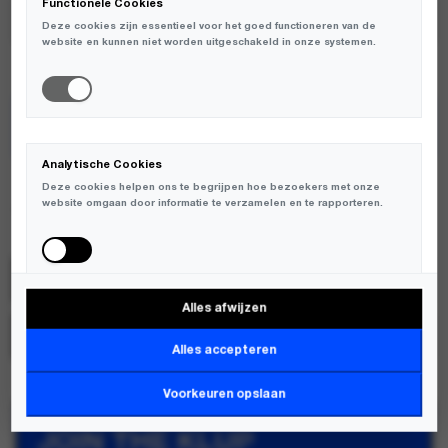
Functionele Cookies
Deze cookies zijn essentieel voor het goed functioneren van de
website en kunnen niet worden uitgeschakeld in onze systemen.
TOEVOEGEN AAN WINKELWAGEN
Analytische Cookies
ENKELE MATEN BEPERKT OP VOORRAAD
Deze cookies helpen ons te begrijpen hoe bezoekers met onze
website omgaan door informatie te verzamelen en te rapporteren.
Oakley
SKU:
FOA40879701N
Alles afwijzen
Marketing Cookies
MERK:
OAKLEY
Deze cookies worden gebruikt om bezoekers over verschillende
Alles accepteren
websites te volgen en informatie te verzamelen om relevante
advertenties weer te geven.
Voorkeuren opslaan
JOIN THE KLUP