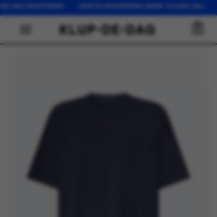
FDE DAG VERZONDEN GRATIS VERZENDING VANAF 75 EURO (NL) O
0