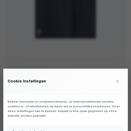
OAKLEY - FGL UNION POCKET TEE 6.0 PHANTOM -
T-SHIRTS - HEREN
×
Cookie Instellingen
€
OORSPRON
€
H
65,00
45,50
PRIJS
P
Beheer hieronder je cookievoorkeuren. Je kunt verschillende soorten
HEREN T-SHIRT VAN HET MERK OAKLEY IN DE KLEUR GRIJS.
WAS:
IS
cookies in- of uitschakelen op basis van je persoonlijke voorkeuren. Door
PRODUCTGEGEVENS: FOA40879701N - FGL UNION POCKET TEE
deze instellingen aan te passen, bepaal je hoe jouw gegevens op onze
€65,00.
€4
website worden gebruikt.
6.0 - PHANTOM