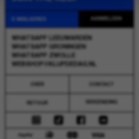
WHATSAPP
LEEUWARDEN
WHATSAPP
GRONINGEN
WHATSAPP
ZWOLLE
WEBSHOP@KLUPDEDAG.NL
OVER
CONTACT
VERZENDING
RETOUR