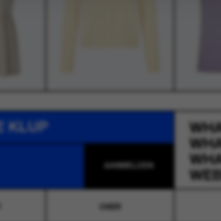
E KLUP
WH
WH
WH
WEB
T
OVER