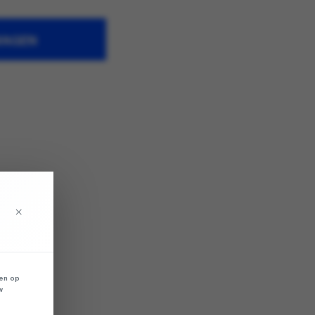
WAGEN
×
len op
w