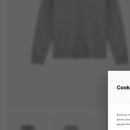
Cooki
Beheer h
basis va
gegevens