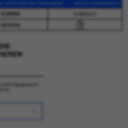
EZELFDE DAG VERZONDEN GRATIS VERZENDING VANAF 75 
CONTACT
MERKEN
0
DIE
 HEREN
 Productgegevens:
Grey