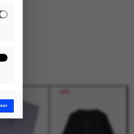
-
30%
laan