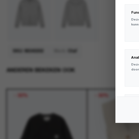
Fun
Deze
kunn
SKU:
M240202
Merk:
Olaf
Ana
Deze
ANDEREN BEKEKEN OOK
door
-
30%
-
30%
Mar
Deze
volg