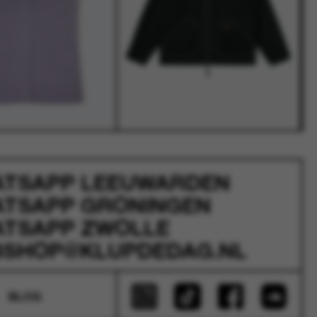
ATSAPP
LEEUWARDEN
ATSAPP
GRONINGEN
ATSAPP
ZWOLLE
SHOP@KLUPDEDAG.NL
BLOG