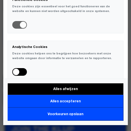
Deze cookies zijn essentieel voor het goed functioneren van de
website en kunnen niet worden uitgeschakeld in onze systemen.
TOEVOEGEN AAN WINKELWAGEN
Analytische Cookies
ENKELE MATEN BEPERKT OP VOORRAAD
Deze cookies helpen ons te begrijpen hoe bezoekers met onze
website omgaan door informatie te verzamelen en te rapporteren.
Purple Mountain Observatory
SKU:
PMO2095
Alles afwijzen
Marketing Cookies
MERK:
PURPLE MOUNTAIN OBSERVATORY
Deze cookies worden gebruikt om bezoekers over verschillende
Alles accepteren
websites te volgen en informatie te verzamelen om relevante
advertenties weer te geven.
Voorkeuren opslaan
JOIN THE KLUP