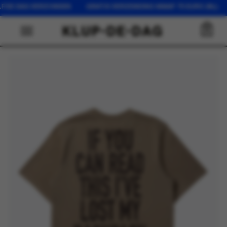
LFDE DAG VERZONDEN GRATIS VERZENDING VANAF 75 EURO (NL) 
0