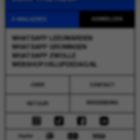
WHATSAPP
LEEUWARDEN
WHATSAPP
GRONINGEN
WHATSAPP
ZWOLLE
WEBSHOP@KLUPDEDAG.NL
OVER
CONTACT
VERZENDING
RETOUR