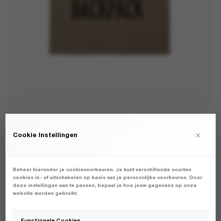
PURPLE MOUNTAIN OBSERVATORY - LOST MY
×
Cookie Instellingen
BACKPACK SS TEE CONCRETE - T-SHIRTS - HEREN
€
OORSPRON
€
H
65,00
45,50
PRIJS
P
Beheer hieronder je cookievoorkeuren. Je kunt verschillende soorten
HEREN T-SHIRT VAN HET MERK PURPLE MOUNTAIN
cookies in- of uitschakelen op basis van je persoonlijke voorkeuren. Door
WAS:
IS
deze instellingen aan te passen, bepaal je hoe jouw gegevens op onze
OBSERVATORY IN DE KLEUR GRIJS. PRODUCTGEGEVENS:
€65,00.
€4
website worden gebruikt.
PMO2095 - LOST MY BACKPACK SS TEE - CONCRETE
Functionele Cookies