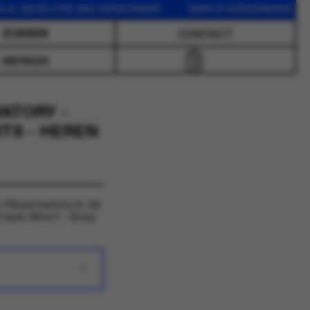
DEZELFDE DAG VERZONDEN GRATIS VERZENDING VANAF 75
CONTACT
MERKEN
0
ATORY -
TS - HEREN
 Observatory in de
rack Short - Grey