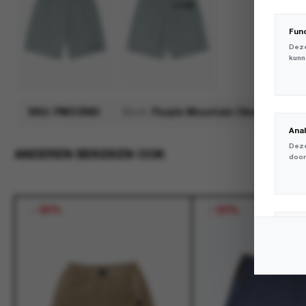
Fun
Deze
kunn
SKU:
PMO3060
Merk:
Purple Mountain Observatory
Ana
Deze
ANDEREN BEKEKEN OOK
door
-
30%
-
50%
Mar
Deze
volg