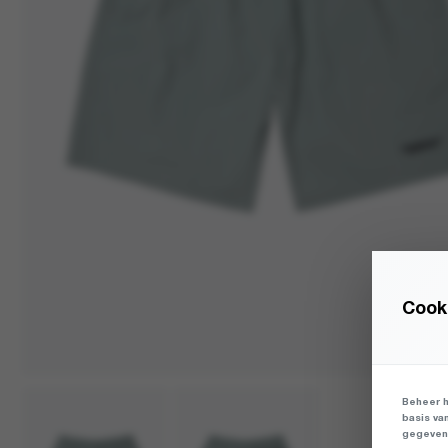
Cooki
Beheer h
basis va
gegevens