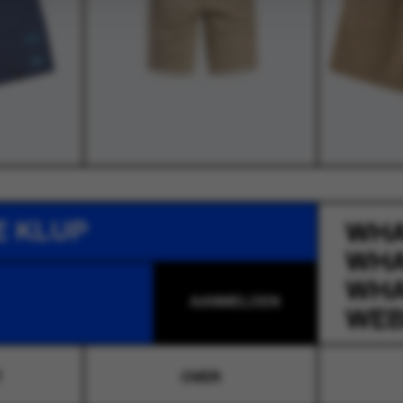
E KLUP
WH
WH
WH
WEB
T
OVER