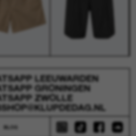
ATSAPP
LEEUWARDEN
ATSAPP
GRONINGEN
ATSAPP
ZWOLLE
SHOP@KLUPDEDAG.NL
BLOG