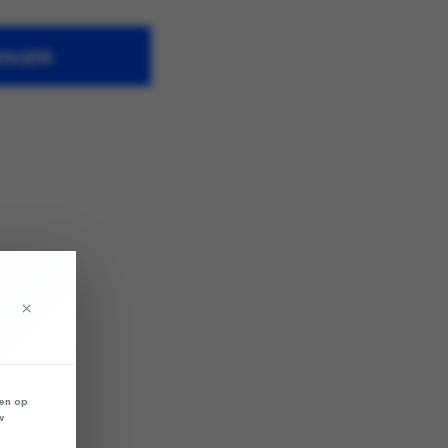
WAGEN
×
len op
w