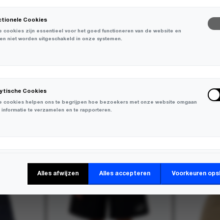
ctionele Cookies
 cookies zijn essentieel voor het goed functioneren van de website en
en niet worden uitgeschakeld in onze systemen.
lytische Cookies
 cookies helpen ons te begrijpen hoe bezoekers met onze website omgaan
 informatie te verzamelen en te rapporteren.
-
50%
-
30%
keting Cookies
Alles afwijzen
Alles accepteren
Voorkeuren ops
 cookies worden gebruikt om bezoekers over verschillende websites te
en en informatie te verzamelen om relevante advertenties weer te geven.