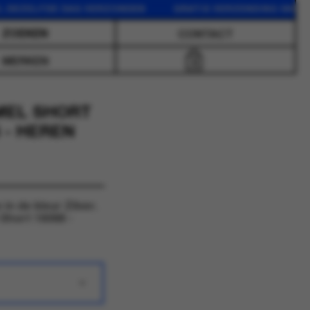
EZELFDE DAG VERZONDEN GRATIS VERZENDING VANAF 75 
CONTACT
MERKEN
0
MEL SHORT
 - HEREN
 de kleur Zilver.
Short 16068 -