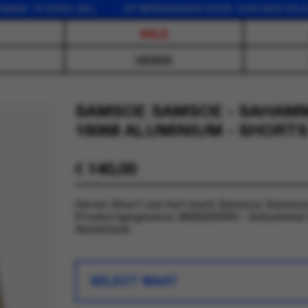
F 75 EURO (NL) OP WERKDAGEN VOOR 16:00 BESTELD, D
SALE
HEREN
SAMSOE SAMSOE - SAHAM
16068 ALUMINIUM - SHORTS
€
140,00
Heren Short van het merk Samsoe Samsoe in
Productgegevens: M26200094 - Sahammel 
Aluminium