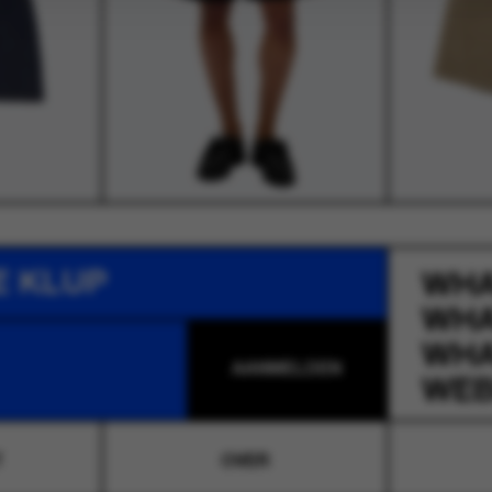
E KLUP
WH
WH
WH
WEB
T
OVER