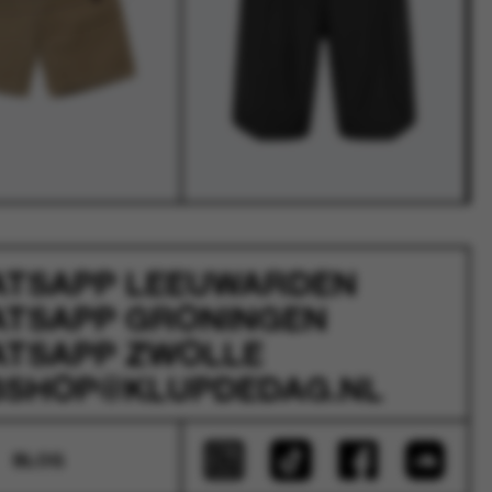
ATSAPP
LEEUWARDEN
ATSAPP
GRONINGEN
ATSAPP
ZWOLLE
SHOP@KLUPDEDAG.NL
BLOG