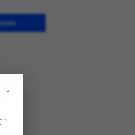
WAGEN
×
len op
w