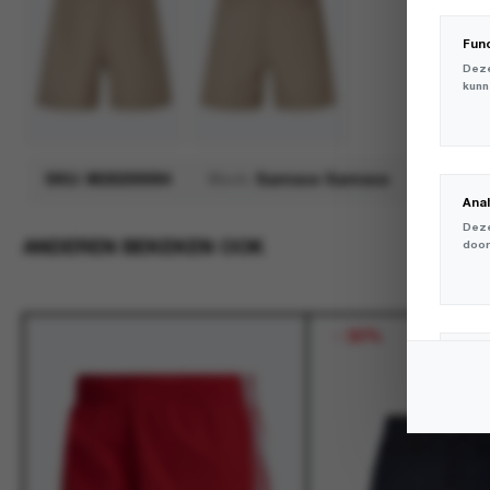
Fun
Deze
kunn
SKU:
M26200094
Merk:
Samsoe Samsoe
Ana
Deze
ANDEREN BEKEKEN OOK
door
-
30%
Mar
Deze
volg