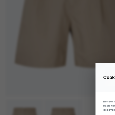
Cooki
Beheer h
basis va
gegevens