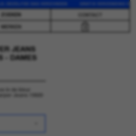
ZELFDE DAG VERZONDEN GRATIS VERZENDING VANAF 75 E
CONTACT
MERKEN
0
ER JEANS
S - DAMES
 in de kleur
arper Jeans 15620