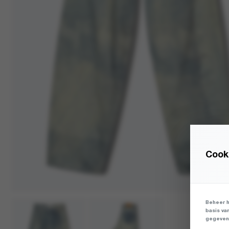
Cooki
Beheer h
basis va
gegevens