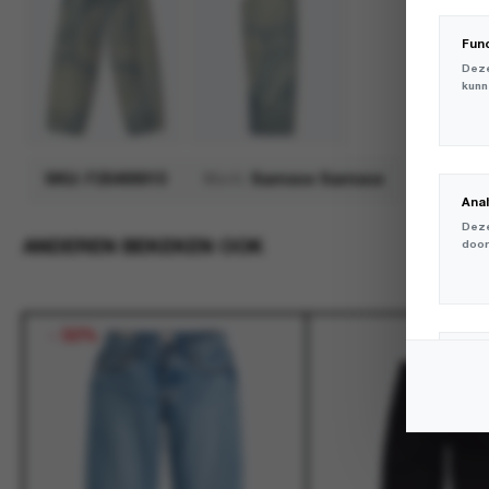
Fun
Deze
kunn
SKU:
F25400013
Merk:
Samsoe Samsoe
Ana
Deze
ANDEREN BEKEKEN OOK
door
-
50%
Mar
Deze
volg