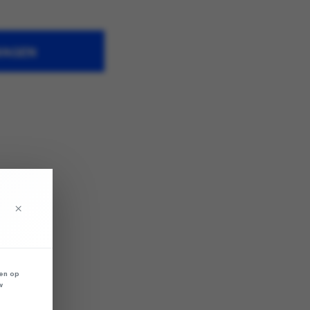
WAGEN
×
len op
w