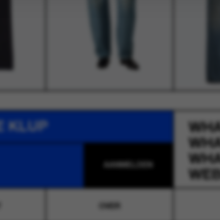
E KLUP
WH
WH
WH
WEB
T
OVER