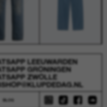
ATSAPP
LEEUWARDEN
ATSAPP
GRONINGEN
ATSAPP
ZWOLLE
SHOP@KLUPDEDAG.NL
BLOG