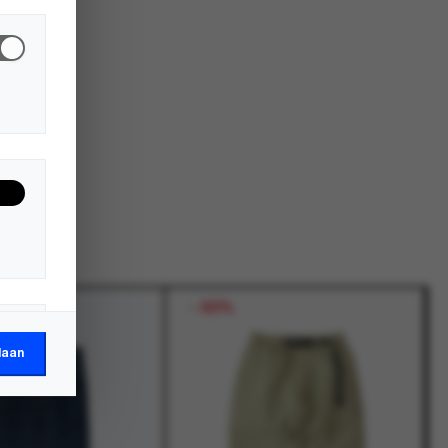
-
50%
laan