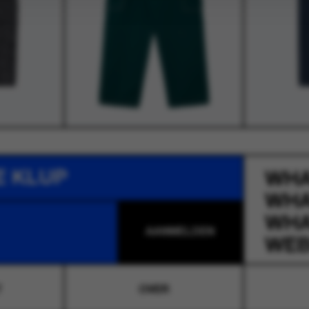
E KLUP
WH
WH
WH
WEB
T
OVER