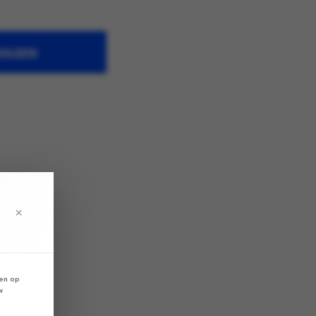
WAGEN
×
len op
w