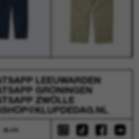
ATSAPP
LEEUWARDEN
ATSAPP
GRONINGEN
ATSAPP
ZWOLLE
SHOP@KLUPDEDAG.NL
BLOG