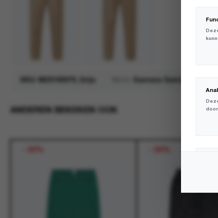
Fun
Deze
kunn
SKU:
M23100079_Grijs
Merk:
Samsoe Samsoe
Ana
Deze
ANDEREN BEKEKEN OOK
door
-
50%
-
50%
Mar
Deze
volg