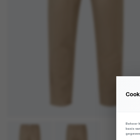
Cooki
Beheer h
basis va
gegevens