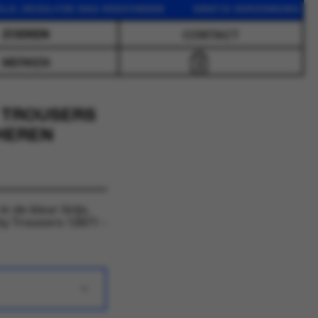
DEZELFDE DAG VERZONDEN GRATIS VERZENDING VANAF 75
CONTACT
MERKEN
0
 TROUSERS
 HEREN
 de kleur Grijs.
y Trousers 12671 -