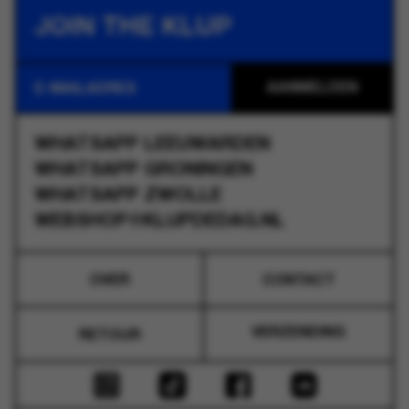
JOIN THE KLUP
WHATSAPP
LEEUWARDEN
WHATSAPP
GRONINGEN
WHATSAPP
ZWOLLE
WEBSHOP@KLUPDEDAG.NL
OVER
CONTACT
VERZENDING
RETOUR