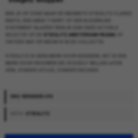
Stieglitz Shoppen
BEN JE OP ZOEK NAAR DE NIEUWSTE
STIEGLITZ FLARED
PANTS
, EEN UNIEK T-SHIRT OF EEN KLEURRIJKE
STATEMENT BLAZER? BEKIJK DAN ONZE ACTUELE
SELECTIE OP DE
STIEGLITZ AMSTERDAM PAGINA
OF
ONTDEK WAT ER NIEUW IS IN DE COLLECTIE.
STIEGLITZ IS GEEN MERK VOOR IEDEREEN. HET IS EEN
MERK VOOR VROUWEN DIE ZICHZELF WILLEN LATEN
ZIEN. ZONDER UITLEG, ZONDER EXCUSES.
SKU:
W2502035-016
MERK:
STIEGLITZ