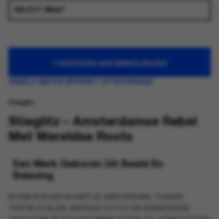
TOEVOEGEN AAN WINKELWAGEN
ENKELE MATEN BEPERKT OP VOORRAAD
Stieglitz
Stieglitz – Amsterdamse Rebel
Met Wereldse Roots
Een Merk Geboren Uit Beeld En
Beleving
IN EEN ATELIER IN HARTJE
AMSTERDAM
, TUSSEN
TEXTIELSTALEN, VINTAGE FOTO’S EN REISBOEKEN,