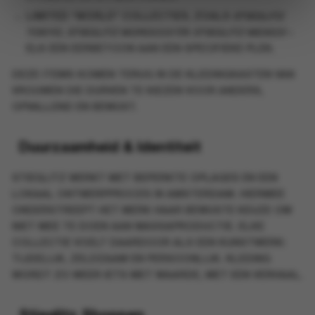
LIMITED “WORLD” COLLECTIES
, ZOALS
STIEGLITZ
TOKYO
,
STIEGLITZ MOROCCO
EN
STIEGLITZ MEXICO
–
ELK EEN EERBETOON AAN EEN SPECIFIEKE PLEK.
DEZE ITEMS KOMEN TERUG IN DE KLEDINGKASTEN VAN
VROUWEN DIE DURVEN TE KIEZEN VOOR ANDERS,
OPVALLEND EN BEWUST.
Duurzaamheid & Identiteit
STIEGLITZ WERKT MET BEPERKTE OPLAGES EN EEN
LOKAAL ONTWERPPROCES IN AMSTERDAM. HIERMEE
ONDERSTREEPT HET MERK HAAR BEWUSTE KEUZE OM
NIET MEE TE DOEN AAN MASSAPRODUCTIE. ELKE
COLLECTIE VOELT DAARDOOR ALS EEN KUNSTWERK:
TIJDELIJK, ZELDZAAM EN PERSOONLIJK. KLEDING
WORDT ZO WEER IETS MET WAARDE, MET EEN VERHAAL.