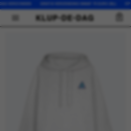
G VERZONDEN GRATIS VERZENDING VANAF 75 EURO (NL) OP WERK
0