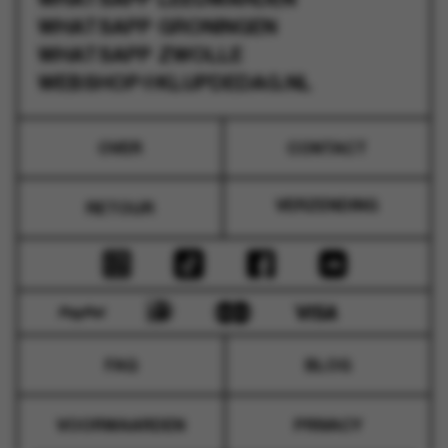
WHATSAPP
LEEUWARDEN
WHATSAPP
GRONINGEN
WHATSAPP
ZWOLLE
WEBSHOP@KLUPDEDAG.NL
OVER
CONTACT
VERZENDING
RETOUR
FAQ
BLOG
VOORWAARDEN
PRIVACY