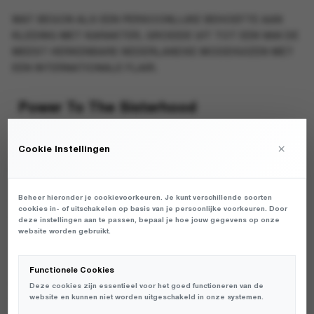
WAT BEGON ALS EEN PERSOONLIJKE BEHOEFTE AAN
KLEDING MET KARAKTER, GROEIDE UIT TOT EEN VAN DE
MEEST HERKENBARE NEDERLANDSE MODEHUIZEN MET
EEN INTERNATIONALE FLAIR.
Power To The Sisterhood
STIEGLITZ IS MEER DAN MODE. HET IS EEN BEWEGING.
×
Cookie Instellingen
ONDER HET MOTTO
POWER TO THE SISTERHOOD
NODIGT HET MERK VROUWEN UIT OM HUN KRACHT TE
TONEN – IN STIJL, MAAR OOK IN MINDSET. DIVERSITEIT,
Beheer hieronder je cookievoorkeuren. Je kunt verschillende soorten
VRIJHEID EN ZELFEXPRESSIE STAAN CENTRAAL IN ALLES
cookies in- of uitschakelen op basis van je persoonlijke voorkeuren. Door
WAT HET MERK UITDRAAGT. GEEN COMPROMISSEN.
deze instellingen aan te passen, bepaal je hoe jouw gegevens op onze
website worden gebruikt.
GEEN TRENDS VOLGEN. WEL: PIONIEREN, VIEREN,
VERBINDEN.
Functionele Cookies
ELKE COLLECTIE IS EEN ODE AAN VROUWEN
Deze cookies zijn essentieel voor het goed functioneren van de
website en kunnen niet worden uitgeschakeld in onze systemen.
WERELDWIJD, EN VAAK OOK AAN EEN SPECIFIEKE