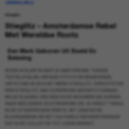
UNAVAILABLE.
Stieglitz
Stieglitz – Amsterdamse Rebel
Met Wereldse Roots
Een Merk Geboren Uit Beeld En
Beleving
IN EEN ATELIER IN HARTJE
AMSTERDAM
, TUSSEN
TEXTIELSTALEN, VINTAGE FOTO’S EN REISBOEKEN,
ONTSTOND IN 2014 HET MERK
STIEGLITZ
. OPRICHTSTER
PIEN STIEGLITZ
, VAN OORSPRONG MODEFOTOGRAAF,
WILDE KLEDING CREËREN VOOR VROUWEN DIE DURVEN.
HAAR BEELDENDE ACHTERGROND ZIE JE DIRECT TERUG
IN DE UITGESPROKEN PRINTS, HET GRAFISCHE
KLEURGEBRUIK EN HET CULTURELE REFERENTIEKADER
DAT ELKE COLLECTIE TOT LEVEN BRENGT.