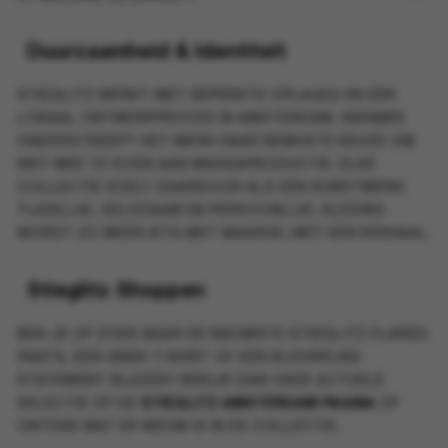
Duurzaamheid & Identiteit
STIEGLITZ WERKT MET BEPERKTE OPLAGES EN EEN
LOKAAL ONTWERPPROCES IN AMSTERDAM. HIERMEE
ONDERSTREEPT HET MERK HAAR BEWUSTE KEUZE OM
NIET MEE TE DOEN AAN MASSAPRODUCTIE. ELKE
COLLECTIE VOELT DAARDOOR ALS EEN KUNSTWERK:
TIJDELIJK, ZELDZAAM EN PERSOONLIJK. KLEDING
WORDT ZO WEER IETS MET WAARDE, MET EEN VERHAAL.
Stieglitz Shoppen
BEN JE OP ZOEK NAAR DE NIEUWSTE
STIEGLITZ FLARED
PANTS
, EEN UNIEK T-SHIRT OF EEN KLEURRIJKE
STATEMENT BLAZER? BEKIJK DAN ONZE ACTUELE
SELECTIE OP DE
STIEGLITZ AMSTERDAM PAGINA
OF
ONTDEK WAT ER NIEUW IS IN DE COLLECTIE.