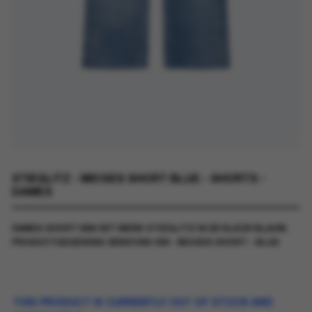
STIEGLITZ - MIOSES SHORT BLUE - SHORTS -
DAMES
DAMES SHORT VAN HET MERK STIEGLITZ IN DE KLEUR BLAUW.
PRODUCTGEGEVENS: W2501009-009 - MIOSES SHORT - BLUE
THIS PRODUCT IS CURRENTLY OUT OF STOCK AND