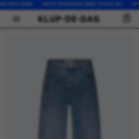
AG VERZONDEN GRATIS VERZENDING VANAF 75 EURO (NL) OP WER
0