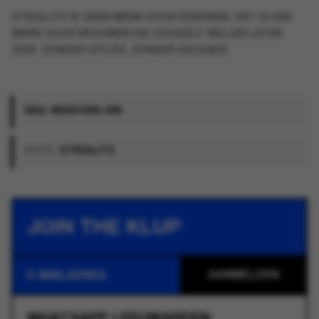
STIEGLITZ IS GEEN MERK VOOR IEDEREEN. HET IS EEN
MERK VOOR VROUWEN DIE ZICHZELF WILLEN LATEN
ZIEN. ZONDER UITLEG, ZONDER EXCUSES.
SKU:
W2501009-009
MERK:
STIEGLITZ
JOIN THE KLUP