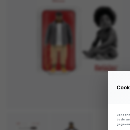
Cooki
Beheer h
basis va
gegevens