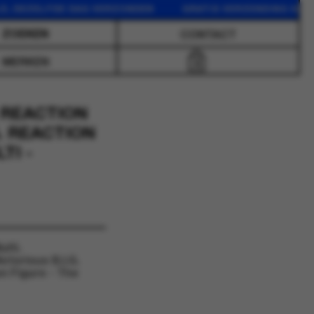
EZELFDE DAG VERZONDEN GRATIS VERZENDING VANAF 75 
CONTACT
MERKEN
0
. REACTION
G. REACTION
TI -
lti.
torious B.I.G.
on Figure - The