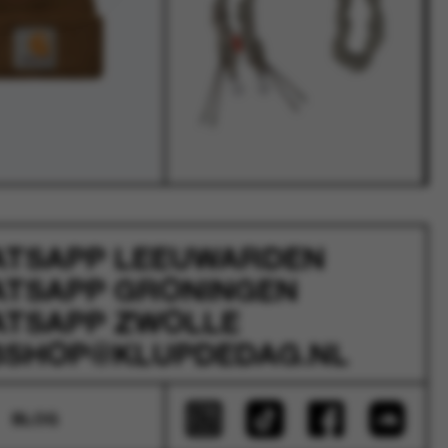
ATSAPP
LEEUWARDEN
ATSAPP
GRONINGEN
ATSAPP
ZWOLLE
SHOP@KLUPDEDAG.NL
BLOG