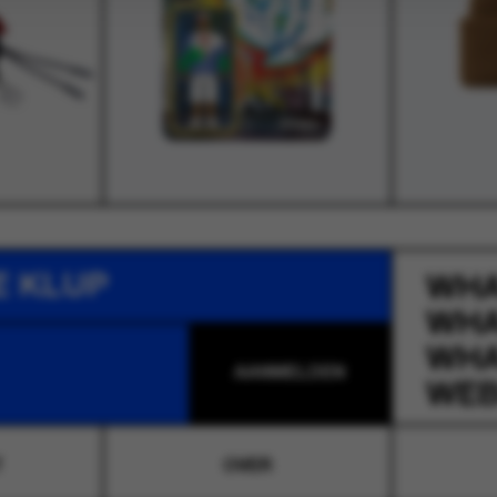
E KLUP
WH
WH
WH
WEB
T
OVER