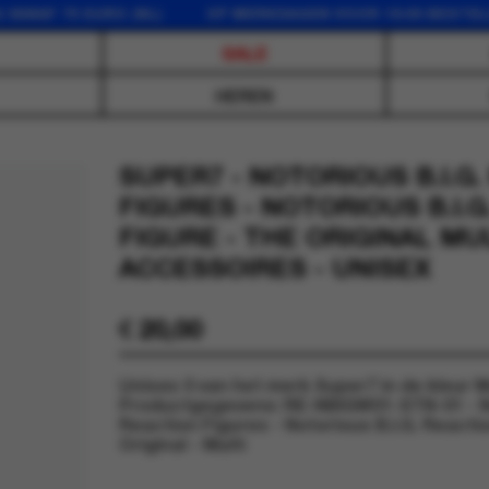
F 75 EURO (NL) OP WERKDAGEN VOOR 16:00 BESTELD, D
SALE
HEREN
SUPER7 - NOTORIOUS B.I.G
FIGURES - NOTORIOUS B.I.
FIGURE - THE ORIGINAL MUL
ACCESSOIRES - UNISEX
€
20,00
Unisex 0 van het merk Super7 in de kleur Mu
Productgegevens: RE-NBIGW01-STN-01 - No
Reaction Figures - Notorious B.I.G. Reacti
Original - Multi