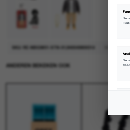
Fun
Deze
kunn
SKU:
RE-NBIGW01-STN-01;840049809314
Merk:
Super
Ana
Deze
ANDEREN BEKEKEN OOK
door
Mar
Deze
volg