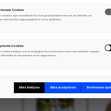
ctionele Cookies
 cookies zijn essentieel voor het goed functioneren van de website en
en niet worden uitgeschakeld in onze systemen.
7
lytische Cookies
 cookies helpen ons te begrijpen hoe bezoekers met onze website omgaan
 informatie te verzamelen en te rapporteren.
-
20%
keting Cookies
Alles afwijzen
Alles accepteren
Voorkeuren ops
 cookies worden gebruikt om bezoekers over verschillende websites te
en en informatie te verzamelen om relevante advertenties weer te geven.