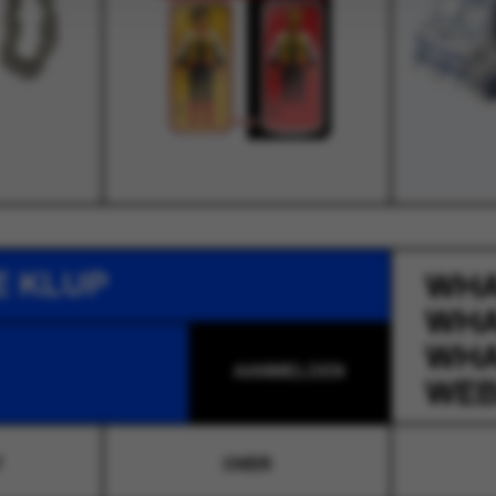
E KLUP
WH
WH
WH
WEB
T
OVER