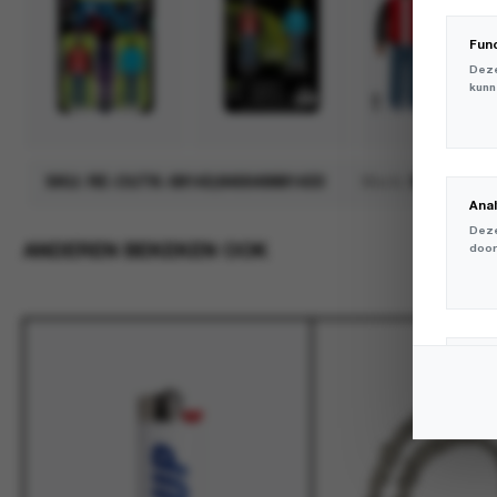
Fun
Deze
kunn
SKU:
RE-OUTK-08143;840049881433
Merk:
Super7
Ana
Deze
ANDEREN BEKEKEN OOK
door
Mar
Deze
volg