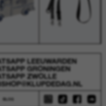
ATSAPP
LEEUWARDEN
ATSAPP
GRONINGEN
ATSAPP
ZWOLLE
SHOP@KLUPDEDAG.NL
BLOG