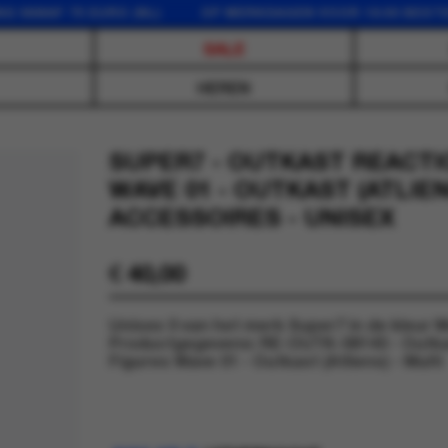
 75 EURO (NL) OP WERKDAGEN VOOR 16:00 BESTELD, D
SALE
HEREN
SUPER7 - OUTKAST REACTI
WAVE 01 - OUTKAST (ATLIEN
ACCESSOIRES - UNISEX
€
40,00
Unisex 0 van het merk Super7 in de kleur Mu
Productgegevens: RE-OUTK-08143 - Outka
Figures Wave 01 - Outkast (Atliens) - Multi