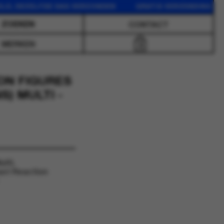
EZELFDE DAG VERZONDEN GRATIS VERZENDING VANAF 75 
CONTACT
MERKEN
0
ON FIGURES
S) MULTI -
lti.
st Reaction