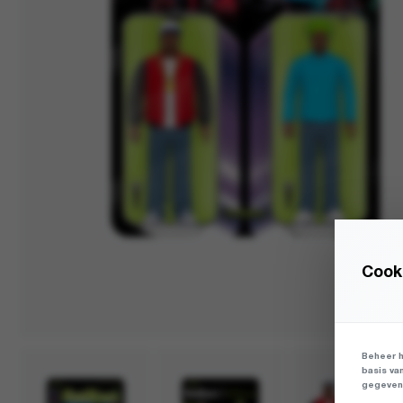
Cooki
Beheer h
basis va
gegevens