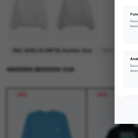
Fun
Deze
kunn
SKU:
SS26-LB-SWT05_Heather Grey
Merk:
The Sava
Ana
Deze
ANDEREN BEKEKEN OOK
door
-
30%
-
50%
Mar
Deze
volg