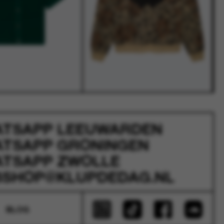
ATSAPP
LEEUWARDEN
ATSAPP
GRONINGEN
ATSAPP
ZWOLLE
SHOP@KLUPDEDAG.NL
BLOG