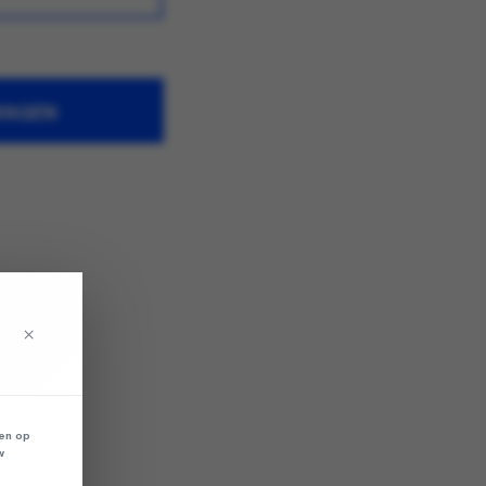
WAGEN
×
len op
w