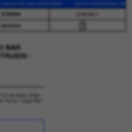
ZELFDE DAG VERZONDEN GRATIS VERZENDING VANAF 75 E
CONTACT
MERKEN
0
O BAR
TRUIEN -
in de kleur Grijs.
 Grey - Logo Bar