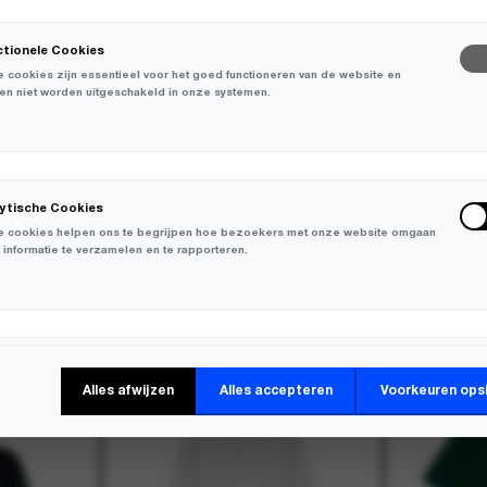
ctionele Cookies
 cookies zijn essentieel voor het goed functioneren van de website en
en niet worden uitgeschakeld in onze systemen.
ge Report
lytische Cookies
 cookies helpen ons te begrijpen hoe bezoekers met onze website omgaan
 informatie te verzamelen en te rapporteren.
-
30%
keting Cookies
Alles afwijzen
Alles accepteren
Voorkeuren ops
 cookies worden gebruikt om bezoekers over verschillende websites te
en en informatie te verzamelen om relevante advertenties weer te geven.