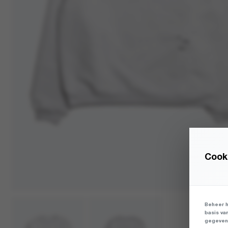
Cooki
Beheer h
basis va
gegevens