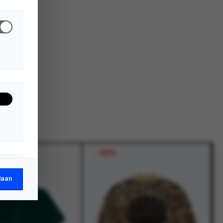
-
30%
laan