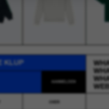
E KLUP
WH
WH
WH
WEB
T
OVER