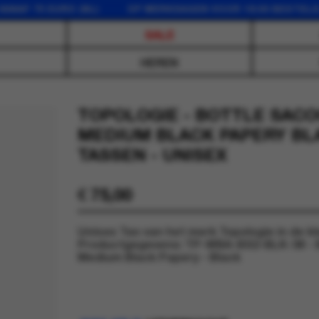
F 75 EURO (NL) OP WERKDAGEN VOOR 16:00 BESTELD, D
SALE
HEREN
TOPOLOGIE - BOTTLE SAC
MEDIUM BLACK PAPERY BLA
TASSEN - UNISEX
€
75,00
Unisex Tas van het merk Topologie in de kl
Productgegevens: TP-WBA-BS2-BLK-38 - 
Medium Black Papery - Black