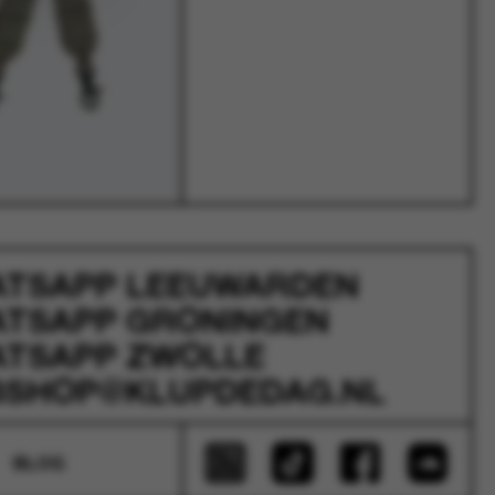
ATSAPP
LEEUWARDEN
ATSAPP
GRONINGEN
ATSAPP
ZWOLLE
SHOP@KLUPDEDAG.NL
BLOG