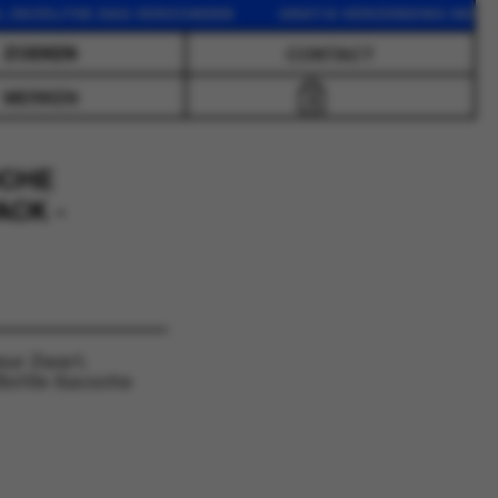
EZELFDE DAG VERZONDEN GRATIS VERZENDING VANAF 75 
CONTACT
MERKEN
0
OCHE
CK -
eur Zwart.
Bottle Sacoche