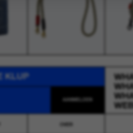
E KLUP
WH
WH
WH
WEB
T
OVER