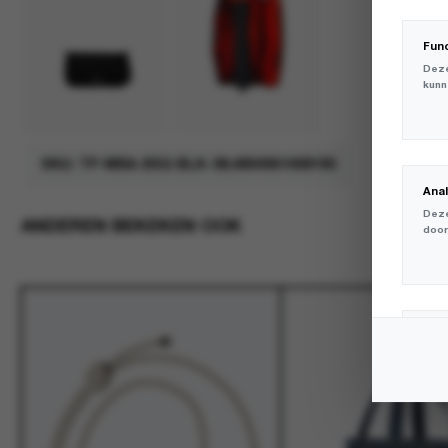
Fun
Deze
kunn
SKU:
TP-WBA-BS2-BLK-38;4894961068195
Ana
Deze
ANDEREN BEKEKEN OOK
door
Mar
Deze
volg