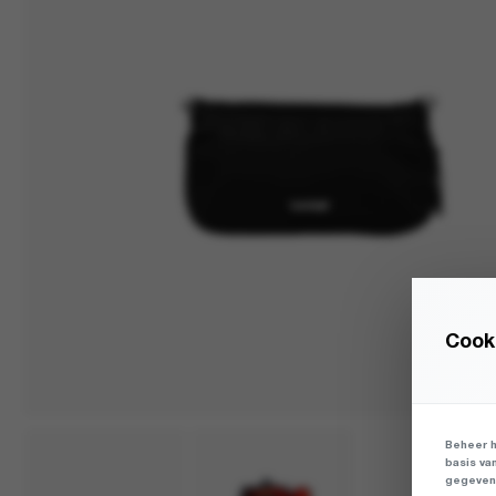
Cooki
Beheer h
basis va
gegevens