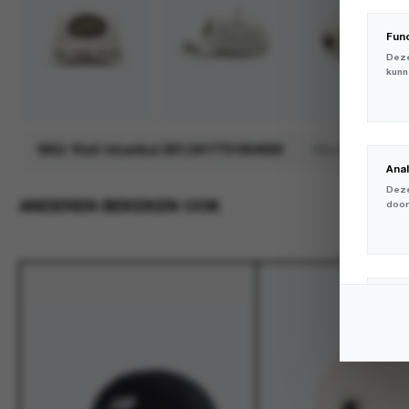
Fun
Deze
kunn
SKU:
Visit Istanbul.001;3417751954020
Merk:
Visit
Ana
Deze
ANDEREN BEKEKEN OOK
door
Mar
Deze
volg