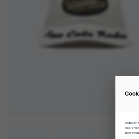
Cooki
Beheer h
basis va
gegevens