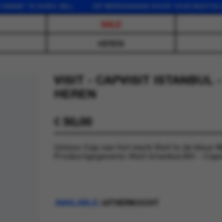
F 75 EURO (NL) OP WERKDAGEN VOOR 16:00 BESTELD, D
SALE
HEREN
VISIT - CAPVISIT ISTANBUL 
HEREN
€
50,00
Unisex Cap van het merk Visit in de kleur Mu
Productgegevens: Visit Istanbul.001 - Capvi
AVAILABLE:
UITVERKOCHT