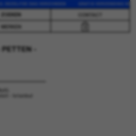
EZELFDE DAG VERZONDEN GRATIS VERZENDING VANAF 75 
CONTACT
MERKEN
0
- PETTEN -
lti.
sit - Istanbul