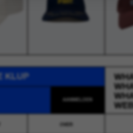
E KLUP
WH
WH
WH
WEB
T
OVER