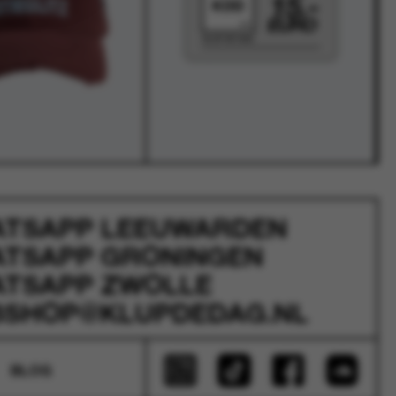
ATSAPP
LEEUWARDEN
ATSAPP
GRONINGEN
ATSAPP
ZWOLLE
SHOP@KLUPDEDAG.NL
BLOG