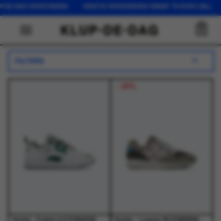
LFDE DAG VERZONDEN GRATIS VERZENDING VANAF 75 EURO (NL) 
0
FILTERS
-
30%
Karhu - Fusion 2.0 (F804034) White/Ultramarine Green - Schoenen - Unisex
Karhu - Legacy 96 (F806094) Dark Gull Gray / Light Mahogany - Schoenen - Unisex