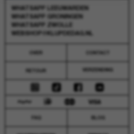
WHATSAPP
LEEUWARDEN
WHATSAPP
GRONINGEN
WHATSAPP
ZWOLLE
WEBSHOP@KLUPDEDAG.NL
OVER
CONTACT
VERZENDING
RETOUR
FAQ
BLOG