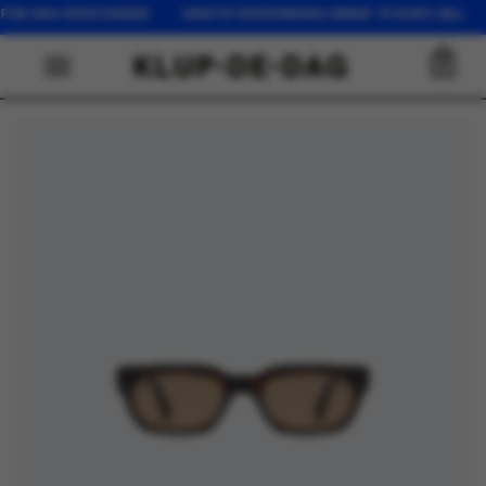
LFDE DAG VERZONDEN GRATIS VERZENDING VANAF 75 EURO (NL) 
0