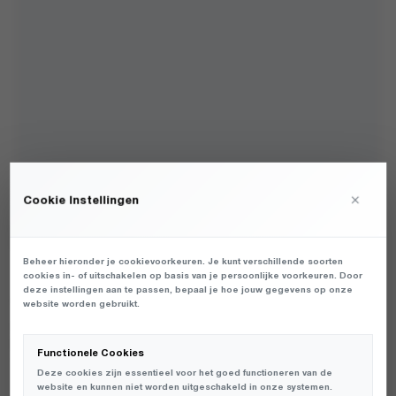
×
Cookie Instellingen
A.KJAERBEDE - BROR DEMI TORTOISE (L.BROWN
LENS) - ACCESSOIRES - HEREN
Beheer hieronder je cookievoorkeuren. Je kunt verschillende soorten
€
cookies in- of uitschakelen op basis van je persoonlijke voorkeuren. Door
29,95
deze instellingen aan te passen, bepaal je hoe jouw gegevens op onze
website worden gebruikt.
UNISEX ZONNEBRIL VAN HET MERK A.KJAERBEDE IN DE KLEUR
MULTI. PRODUCTGEGEVENS: KL2108-019 - BROR - DEMI
Functionele Cookies
TORTOISE (L.BROWN LENS)
Deze cookies zijn essentieel voor het goed functioneren van de
website en kunnen niet worden uitgeschakeld in onze systemen.