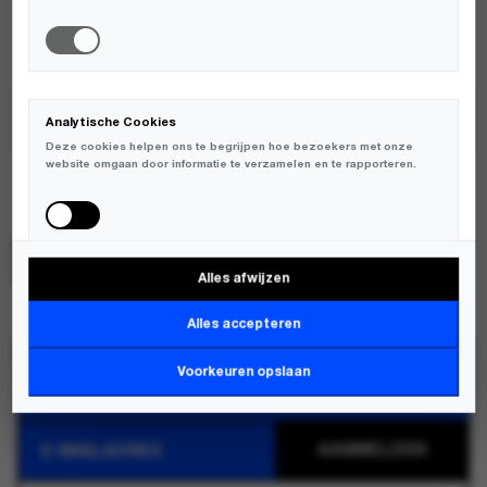
AVAILABLE:
OP VOORRAAD
Analytische Cookies
TOEVOEGEN AAN WINKELWAGEN
Deze cookies helpen ons te begrijpen hoe bezoekers met onze
website omgaan door informatie te verzamelen en te rapporteren.
A.Kjaerbede
SKU:
KL2108-019;5713658009312
Alles afwijzen
Marketing Cookies
Deze cookies worden gebruikt om bezoekers over verschillende
Alles accepteren
websites te volgen en informatie te verzamelen om relevante
advertenties weer te geven.
JOIN THE KLUP
Voorkeuren opslaan