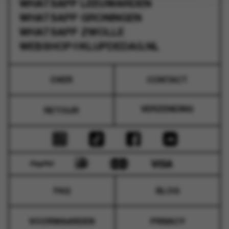
WHATSAPP
LEEUWARDEN
WHATSAPP
GRONINGEN
WHATSAPP
ZWOLLE
WEBSHOP@KLUPDEDAG.NL
OVER
CONTACT
VERZENDING
RETOUR
FAQ
BLOG
VOORWAARDEN
PRIVACY