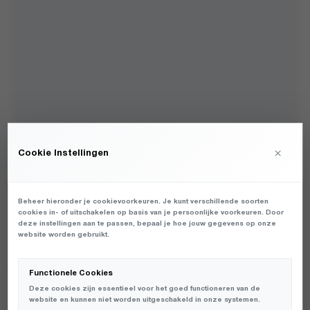
×
Cookie Instellingen
A.KJAERBEDE - ZAN BLACK - ACCESSOIRES -
HEREN
Beheer hieronder je cookievoorkeuren. Je kunt verschillende soorten
cookies in- of uitschakelen op basis van je persoonlijke voorkeuren. Door
€
29,95
deze instellingen aan te passen, bepaal je hoe jouw gegevens op onze
website worden gebruikt.
UNISEX ZONNEBRIL VAN HET MERK A.KJAERBEDE IN DE KLEUR
MULTI. PRODUCTGEGEVENS: KL2318-001 - ZAN - BLACK
Functionele Cookies
Deze cookies zijn essentieel voor het goed functioneren van de
website en kunnen niet worden uitgeschakeld in onze systemen.
AVAILABLE:
OP VOORRAAD