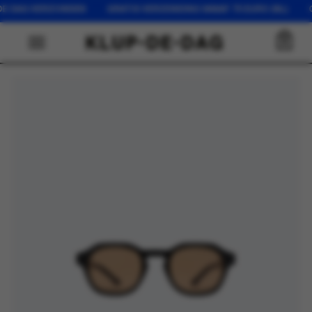
DE DAG VERZONDEN GRATIS VERZENDING VANAF 75 EURO (NL) OP
0