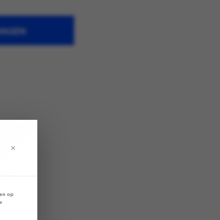
WAGEN
×
len op
w