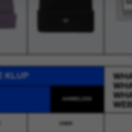
E KLUP
WH
WH
WH
WEB
T
OVER