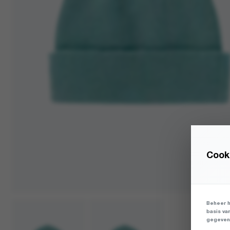
Cooki
Beheer h
basis va
gegevens