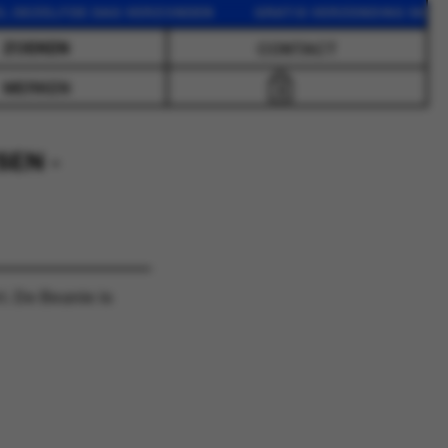
ZELFDE DAG VERZONDEN GRATIS VERZENDING VANAF 75 
CONTACT
MERKEN
0
SEN -
. De Beanie is