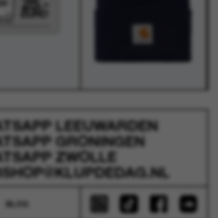
ATSAPP
LEEUWARDEN
ATSAPP
GRONINGEN
ATSAPP
ZWOLLE
SHOP@KLUPDEDAG.NL
BLOG