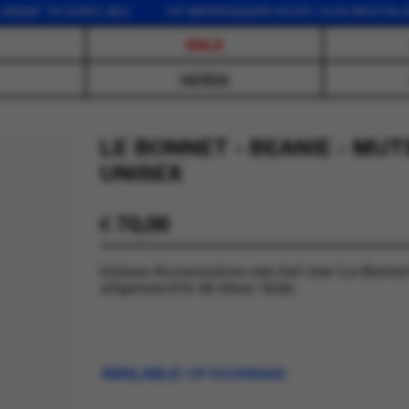
 75 EURO (NL) OP WERKDAGEN VOOR 16:00 BESTELD, DE
SALE
HEREN
LE BONNET - BEANIE - MUT
UNISEX
€
70,00
Unisex Accessoires van het mer Le Bonnet
uitgevoerd in de kleur Grijs.
AVAILABLE:
OP VOORRAAD