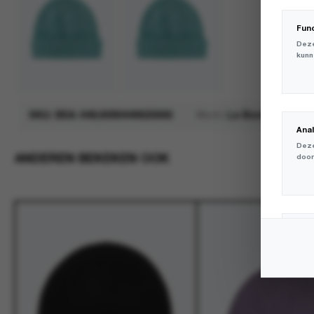
Fun
Deze
kunn
SKU:
BEA-046;6090449625692
Merk:
Le Bonnet
Ana
Deze
ANDEREN BEKEKEN OOK
door
Mar
Deze
volg