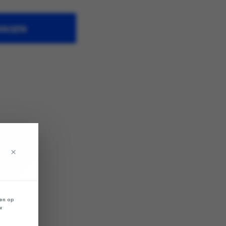
WAGEN
×
len op
w