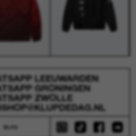
ATSAPP
LEEUWARDEN
ATSAPP
GRONINGEN
ATSAPP
ZWOLLE
SHOP@KLUPDEDAG.NL
BLOG