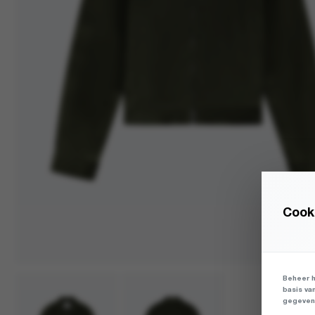
Cooki
Beheer h
basis va
gegevens