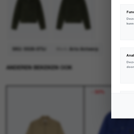
Fun
Deze
kunn
SKU:
SS26-073J
Merk:
Arte Antwerp
Ana
Deze
ANDEREN BEKEKEN OOK
door
-
50%
Mar
Deze
volg