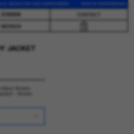
EZELFDE DAG VERZONDEN GRATIS VERZENDING VANAF 75 
CONTACT
MERKEN
0
Y JACKET
 kleur Groen.
acket - Green