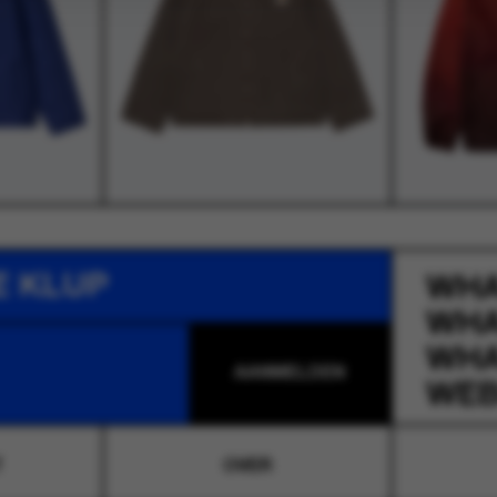
E KLUP
WH
WH
WH
WEB
T
OVER