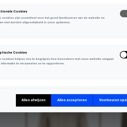
ctionele Cookies
 cookies zijn essentieel voor het goed functioneren van de website en
en niet worden uitgeschakeld in onze systemen.
lytische Cookies
 cookies helpen ons te begrijpen hoe bezoekers met onze website omgaan
 informatie te verzamelen en te rapporteren.
-
50%
-
50%
keting Cookies
Alles afwijzen
Alles accepteren
Voorkeuren ops
 cookies worden gebruikt om bezoekers over verschillende websites te
en en informatie te verzamelen om relevante advertenties weer te geven.