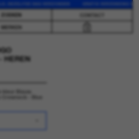
DEZELFDE DAG VERZONDEN GRATIS VERZENDING VANAF 75
CONTACT
MERKEN
0
OGO
- HEREN
 kleur Blauw.
 Crewneck - Blue