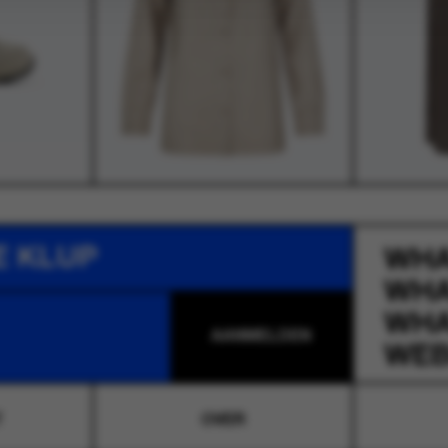
E KLUP
WH
WH
WH
WEB
T
OVER