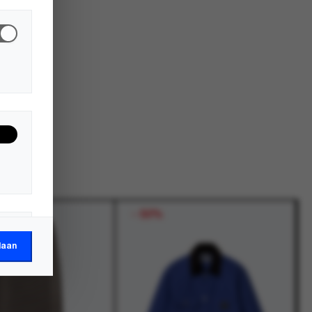
-
50%
laan