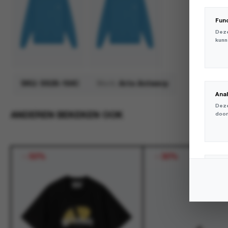
Fun
Deze
kunn
SKU:
SS26-164C
Merk:
Arte Antwerp
Ana
Deze
ANDEREN BEKEKEN OOK
door
-
50%
-
30%
Mar
Deze
volg