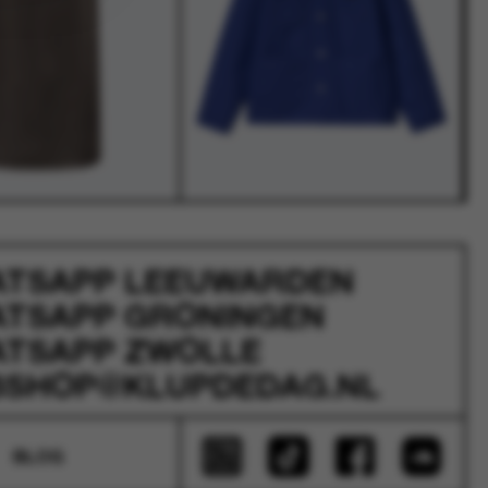
ATSAPP
LEEUWARDEN
ATSAPP
GRONINGEN
ATSAPP
ZWOLLE
SHOP@KLUPDEDAG.NL
BLOG