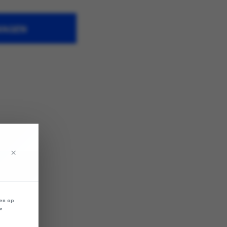
WAGEN
×
len op
w