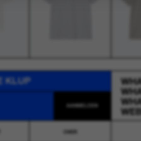
E KLUP
WH
WH
WH
WEB
T
OVER