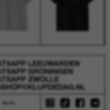
ATSAPP
LEEUWARDEN
ATSAPP
GRONINGEN
ATSAPP
ZWOLLE
SHOP@KLUPDEDAG.NL
BLOG