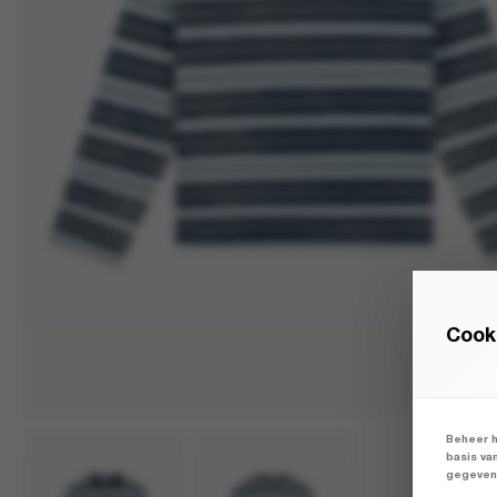
Cooki
Beheer h
basis va
gegevens