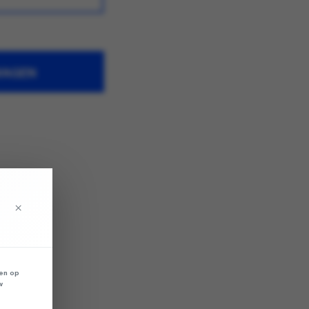
WAGEN
×
len op
w