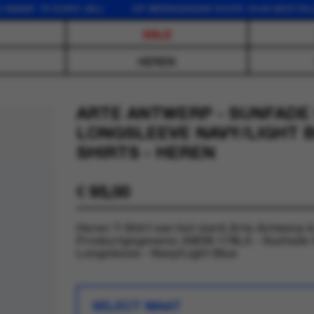
 75 EURO (NL) OP WERKDAGEN VOOR 16:00 BESTELD, DE
SALE
HEREN
ARTE ANTWERP - SUNFADE
LONGSLEEVE NAVY/LIGHT BL
SHIRTS - HEREN
€
95,00
Heren T-Shirt van het merk Arte Antwerp in
Productgegevens: AW26-178LS - Sunfade 
Longsleeve - Navy/Light Blue