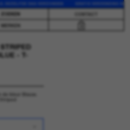
ZELFDE DAG VERZONDEN GRATIS VERZENDING VANAF 75 
CONTACT
MERKEN
0
 STRIPED
UE - T-
 de kleur Blauw.
Striped