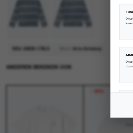
Fun
Deze
kunn
SKU:
AW26-178LS
Merk:
Arte Antwerp
Ana
Deze
ANDEREN BEKEKEN OOK
door
-
30%
Mar
Deze
volg