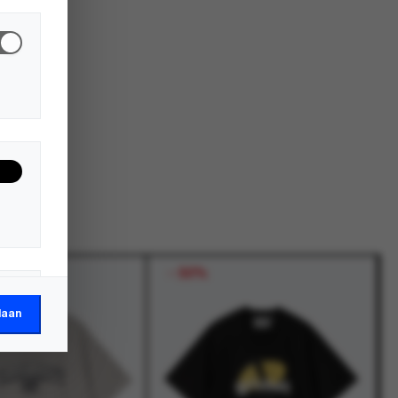
-
50%
laan