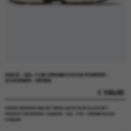
ASICS - GEL-1130 CREAM/COCOA POWDER -
SCHOENEN - HEREN
€
100,00
HEREN SNEAKER VAN HET MERK ASICS IN DE KLEUR WIT.
PRODUCTGEGEVENS: 1203A609 - GEL-1130 - CREAM/COCOA
POWDER