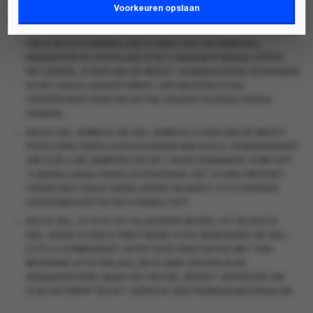
III
.
Voorkeuren opslaan
ASICS GEL-KAYANO
: DEZE HARDLOOPSCHOEN STAAT BEKEND
OM ZIJN UITZONDERLIJKE STABILITEIT EN DEMPING,
WAARDOOR HIJ POPULAIR IS BIJ LANGEAFSTANDSLOPERS.
HET MODEL IS EEN VAN DE MEEST GEAVANCEERDE SCHOENEN
IN HET ASICS-ASSORTIMENT, ONTWORPEN VOOR
OVERPRONATOREN DIE EXTRA ONDERSTEUNING NODIG
HEBBEN.
ASICS GEL-NIMBUS
: DE GEL-NIMBUS IS EEN VAN DE MEEST
POPULAIRE HARDLOOPSCHOENEN VAN ASICS, GEWAARDEERD
OM ZIJN LUXE DEMPING EN HET ONGEËVENAARDE COMFORT
TIJDENS LANGE HARDLOOPSESSIES. HET IS EEN FAVORIET
ONDER NEUTRALE HARDLOPERS EN BIEDT UITSTEKENDE
SCHOKABSORPTIE EN FLEXIBILITEIT.
ASICS GEL-LYTE III
: DIT KLASSIEKE MODEL UIT DE ASICS
GEL-SERIE IS EEN STREETWEAR-ICON GEWORDEN. DE GEL-
LYTE III COMBINEERT SPORTIEVE PRESTATIES MET EEN
MODERNE UITSTRALING, EN IS VAAK GEZIEN IN DE
SNEAKERSCENE, WAAR HET MODEL WORDT GEPREZEN OM
ZIJN ONTWERP EN HET GEBRUIK VAN PREMIUM MATERIALEN.