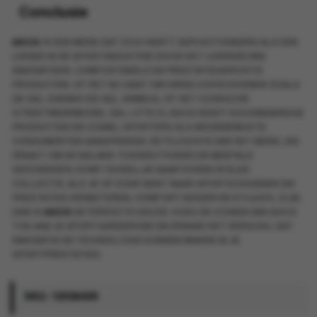
Conclusie
ASICS
IS EEN MERK DAT ZICH HEEFT GEPOSITIONEERD ALS EEN
LEIDER IN DE SPORTINDUSTRIE DOOR HET LEVEREN VAN
INNOVATIEVE, COMFORTABELE EN PRESTATIEGERICHTE
PRODUCTEN. OF HET NU GAAT OM HARDLOOPSCHOENEN ZOALS
DE GEL-KAYANO EN GEL-NIMBUS, OF HET ICONISCHE
STREETWEARMODEL GEL-LYTE III, ASICS BIEDT HOOGWAARDIGE
PRODUCTEN DIE ZOWEL SPORTERS ALS MODEBEWUSTE
CONSUMENTEN AANSPREKEN. DE FILOSOFIE VAN HET MERK, DIE
DRAAIT OM DE BALANS TUSSEN FYSIEKE EN MENTALE
GEZONDHEID, KOMT DUIDELIJK NAAR VOREN IN ELKE
COLLECTIE. ALS JE OP ZOEK BENT NAAR SPORTSCHOENEN DIE
PRESTATIES VERBETEREN, COMFORT BIEDEN EN STIJLVOL ZIJN,
DAN IS
ASICS
DE PERFECTE KEUZE. VOEG DE ICONEN VAN ASICS
TOE AAN JE SPORTGARDEROBE EN ERVAAR HET VERSCHIL DAT
INNOVATIE EN TECHNOLOGIE KUNNEN MAKEN IN JE
SPORTPRESTATIES.
SKU:
1203A609