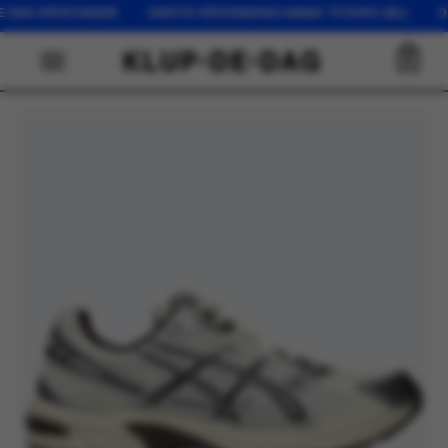
AG VERZONDEN GRATIS VERZENDING VANAF 75 EURO (NL) OP WER
0