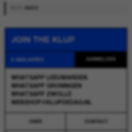
MERK:
ASICS
JOIN THE KLUP
WHATSAPP
LEEUWARDEN
WHATSAPP
GRONINGEN
WHATSAPP
ZWOLLE
WEBSHOP@KLUPDEDAG.NL
OVER
CONTACT