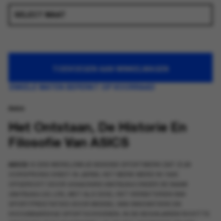
TOEVOEGEN AAN WINKELWAGEN
ENKELE MATEN BEPERKT OP VOORRAAD
Asics
Het Ontstaan, De Historie En
Filosofie Van ASICS
ASICS
IS EEN WERELDWIJD BEKEND SPORTMERK DAT ZIJN
OORSPRONG VINDT IN JAPAN. HET MERK WERD IN 1949
OPGERICHT DOOR
KIHACHIRO ONITSUKA
ONDER DE NAAM
ONITSUKA CO. LTD.
, MET ALS DOEL HET VERBETEREN VAN
SPORTPRESTATIES DOOR MIDDEL VAN INNOVATIEVE EN
HOOGWAARDIGE SPORTSCHOENEN. IN DE BEGINJAREN RICHTTE