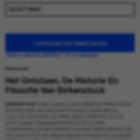
TOEVOEGEN AAN WINKELWAGEN
ENKELE MATEN BEPERKT OP VOORRAAD
Birkenstock
Het Ontstaan, De Historie En
Filosofie Van Birkenstock
BIRKENSTOCK
IS EEN ICONISCH DUITS MERK DAT WERELDWIJD
BEKEND STAAT OM ZIJN COMFORTABELE, DUURZAME EN
TIJDLOZE SCHOENEN. HET MERK WERD OPGERICHT IN 1774
DOOR
JOHANN ADAM BIRKENSTOCK
IN DUITSLAND.
OORSPRONKELIJK WAS BIRKENSTOCK EEN FAMILIEBEDRIJF DAT
ZICH RICHTTE OP HET MAKEN VAN ORTHOPEDISCHE SCHOENEN