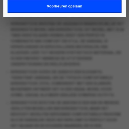
advertenties weer te geven.
BIRKENSTOCK
IS VOORAL BEROEMD GEWORDEN DOOR ZIJN
Voorkeuren opslaan
ICONISCHE SANDALEN EN SLIPPERS. ENKELE VAN DE BEKENDSTE
MODELLEN ZIJN DE
ARIZONA
,
GIZEH
EN
BOSTON
.
BIRKENSTOCK ARIZONA
: DE
ARIZONA
IS WAARSCHIJNLIJK HET
BEKENDSTE MODEL VAN BIRKENSTOCK. DIT MODEL, MET ZIJN
TWEE VERSTELBARE RIEMEN, BIEDT EEN PERFECTE
COMBINATIE VAN COMFORT EN STIJL. DE SANDAAL IS
VERKRIJGBAAR IN VERSCHILLENDE MATERIALEN, VAN
KLASSIEK LEER TOT MODERN SYNTHETISCH MATERIAAL, EN
IS EEN FAVORIET VANWEGE DE UITSTEKENDE
ONDERSTEUNING EN VEELZIJDIGHEID.
BIRKENSTOCK GIZEH
: DE
GIZEH
IS EEN ELEGANTE,
TEENSTRAP-SANDAAL DIE DE TYPISCH COMFORTABELE
BIRKENSTOCK-ZOOL COMBINEERT MET EEN SLANKER,
MODERNER ONTWERP. HET IS EEN IDEAAL MODEL VOOR
ZOWEL CASUAL ALS MEER GEKLEDE ZOMERSE OUTFITS.
BIRKENSTOCK BOSTON
: DE
BOSTON
IS EEN VAN DE WEINIGE
GESLOTEN MODELLEN VAN BIRKENSTOCK, MAAR HET
BEHOUDT DEZELFDE BEROEMDE COMFORTABELE PASVORM
ALS DE SANDALEN. DEZE INSTAPKLOMP IS PERFECT VOOR
HET NAJAAR EN DE KOUDERE MAANDEN, EN IS EEN