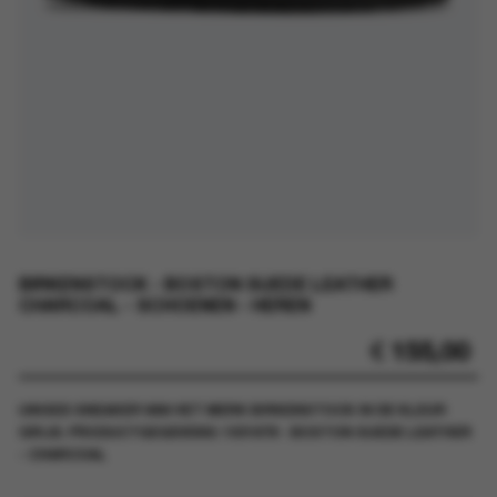
BIRKENSTOCK - BOSTON SUEDE LEATHER
CHARCOAL - SCHOENEN - HEREN
€
155,00
UNISEX SNEAKER VAN HET MERK BIRKENSTOCK IN DE KLEUR
GRIJS. PRODUCTGEGEVENS: 1031678 - BOSTON SUEDE LEATHER
- CHARCOAL