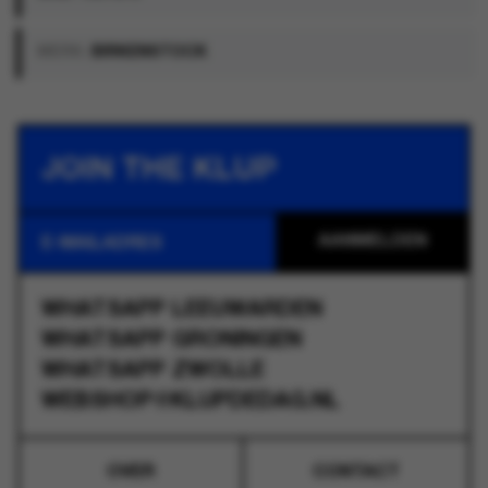
MERK:
BIRKENSTOCK
JOIN THE KLUP
WHATSAPP
LEEUWARDEN
WHATSAPP
GRONINGEN
WHATSAPP
ZWOLLE
WEBSHOP@KLUPDEDAG.NL
OVER
CONTACT