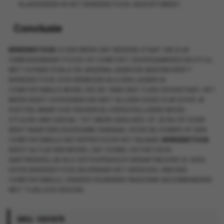
KLASSIEKER IN HET BIRKENSTOCK-ASSORTIMENT.
Conclusie
BIRKENSTOCK
IS EEN MERK DAT BEKEND STAAT OM ZIJN
ONMISKENBARE FOCUS OP COMFORT, DUURZAAMHEID EN STIJL.
MET ICONEN ZOALS DE
ARIZONA
,
GIZEH
EN
BOSTON
HEEFT
BIRKENSTOCK ZICH BEWEZEN ALS EEN LEIDER IN
COMFORTABELE MODE, DIE DE TAND DES TIJDS DOORSTAAT. HET
MERK BIEDT SCHOENEN DIE NIET ALLEEN GOED ZIJN VOOR JE
VOETEN, MAAR OOK PASSEN BIJ VERSCHILLENDE MODE-
STIJLEN, VAN CASUAL TOT MEER GEKLEED. OF JE NU OP ZOEK
BENT NAAR EEN DUURZAME SANDAAL VOOR DE ZOMER OF EEN
COMFORTABELE INSTAPPER VOOR HET NAJAAR,
BIRKENSTOCK
BIEDT ALTIJD EEN MODEL DAT ZOWEL ESTHETISCH
AANTREKKELIJK ALS ORTHOPEDISCH VERANTWOORD IS. KIES
VOOR BIRKENSTOCK EN ERVAAR HET VERSCHIL VAN EEN
COMFORTABELE, ONDERSTEUNENDE PASVORM GECOMBINEERD
MET TIJDLOOS DESIGN.
SKU:
1031678