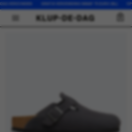
G VERZONDEN GRATIS VERZENDING VANAF 75 EURO (NL) OP WERK
0