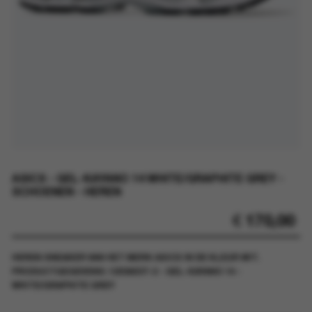
ASICS - GEL-KAYANO 14 WHITE/GRAPHITE GREY -
SCHOENEN - HEREN
€
170,00
HEREN SNEAKER VAN HET MERK ASICS IN DE KLEUR WIT.
PRODUCTGEGEVENS: 1203A537-2 - GEL-KAYANO 14 -
WHITE/GRAPHITE GREY