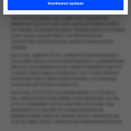
III
.
Voorkeuren opslaan
ASICS GEL-KAYANO
: DEZE HARDLOOPSCHOEN STAAT BEKEND
OM ZIJN UITZONDERLIJKE STABILITEIT EN DEMPING,
WAARDOOR HIJ POPULAIR IS BIJ LANGEAFSTANDSLOPERS.
HET MODEL IS EEN VAN DE MEEST GEAVANCEERDE SCHOENEN
IN HET ASICS-ASSORTIMENT, ONTWORPEN VOOR
OVERPRONATOREN DIE EXTRA ONDERSTEUNING NODIG
HEBBEN.
ASICS GEL-NIMBUS
: DE GEL-NIMBUS IS EEN VAN DE MEEST
POPULAIRE HARDLOOPSCHOENEN VAN ASICS, GEWAARDEERD
OM ZIJN LUXE DEMPING EN HET ONGEËVENAARDE COMFORT
TIJDENS LANGE HARDLOOPSESSIES. HET IS EEN FAVORIET
ONDER NEUTRALE HARDLOPERS EN BIEDT UITSTEKENDE
SCHOKABSORPTIE EN FLEXIBILITEIT.
ASICS GEL-LYTE III
: DIT KLASSIEKE MODEL UIT DE ASICS
GEL-SERIE IS EEN STREETWEAR-ICON GEWORDEN. DE GEL-
LYTE III COMBINEERT SPORTIEVE PRESTATIES MET EEN
MODERNE UITSTRALING, EN IS VAAK GEZIEN IN DE
SNEAKERSCENE, WAAR HET MODEL WORDT GEPREZEN OM
ZIJN ONTWERP EN HET GEBRUIK VAN PREMIUM MATERIALEN.