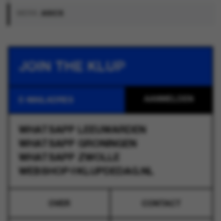
MERK:
ASICS
JOIN THE KLUP
WHATSAPP
LEEUWARDEN
WHATSAPP
GRONINGEN
WHATSAPP
ZWOLLE
WEBSHOP@KLUPDEDAG.NL
OVER
CONTACT