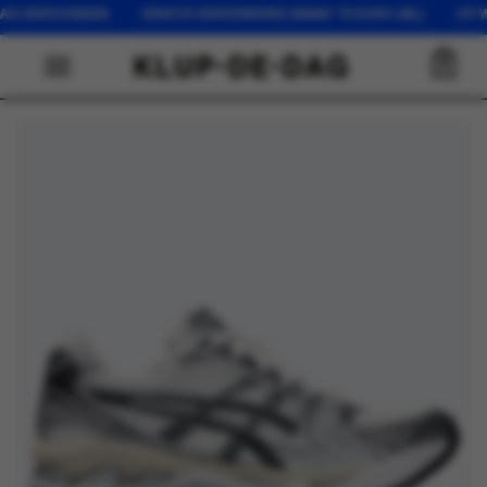
 VERZONDEN GRATIS VERZENDING VANAF 75 EURO (NL) OP WERKD
0