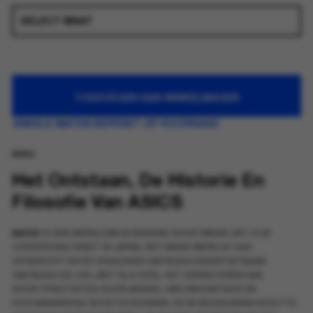
TOEVOEGEN AAN WINKELWAGEN
ENKELE MATEN BEPERKT OP VOORRAAD
Asics
Het Ontstaan, De Historie En
Filosofie Van ASICS
ASICS
IS EEN WERELDWIJD BEKEND SPORTMERK DAT ZIJN
OORSPRONG VINDT IN JAPAN. HET MERK WERD IN 1949
OPGERICHT DOOR
KIHACHIRO ONITSUKA
ONDER DE NAAM
ONITSUKA CO. LTD.
, MET ALS DOEL HET VERBETEREN VAN
SPORTPRESTATIES DOOR MIDDEL VAN INNOVATIEVE EN
HOOGWAARDIGE SPORTSCHOENEN. IN DE BEGINJAREN RICHTTE