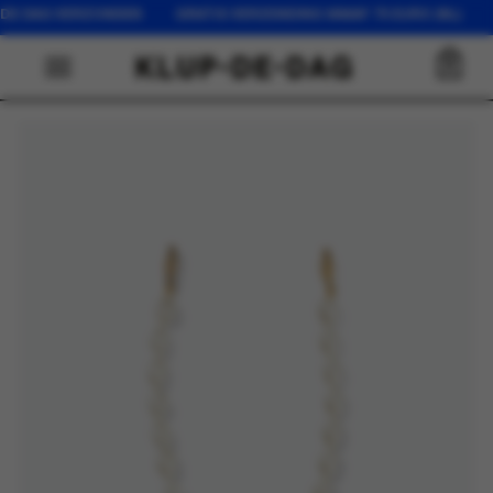
FDE DAG VERZONDEN GRATIS VERZENDING VANAF 75 EURO (NL) O
0