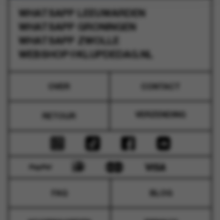
WHATSAPP
LEEUWARDEN
WHATSAPP
GRONINGEN
WHATSAPP
ZWOLLE
WEBSHOP@KLUPDEDAG.NL
OVER
CONTACT
VERZENDING
RETOUR
FAQ
BLOG