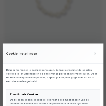
×
Cookie Instellingen
ATELJE - CLOUDY 2.0 SHORT CORD MULTI - PHONE
ACCESSOIRES - DAMES
Beheer hieronder je cookievoorkeuren. Je kunt verschillende soorten
€
cookies in- of uitschakelen op basis van je persoonlijke voorkeuren. Door
31,99
deze instellingen aan te passen, bepaal je hoe jouw gegevens op onze
website worden gebruikt.
DAMES TELEFOON ACCESSOIRES VAN HET MERK ATELJE IN DE
KLEUR MULTI. PRODUCTGEGEVENS: PCO-CLOUDY-2 - CLOUDY 2.0
Functionele Cookies
SHORT CORD (NOOS) - MULTI
Deze cookies zijn essentieel voor het goed functioneren van de
website en kunnen niet worden uitgeschakeld in onze systemen.