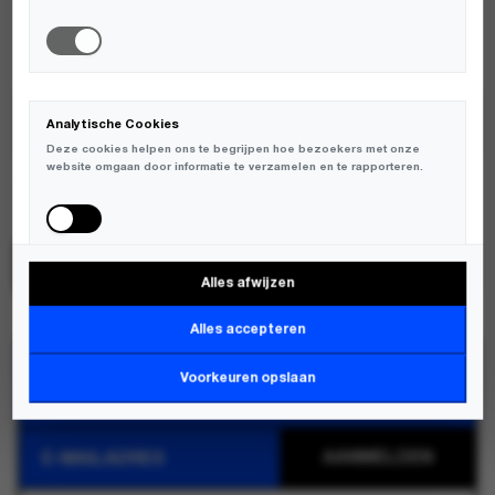
AVAILABLE:
OP VOORRAAD
Analytische Cookies
TOEVOEGEN AAN WINKELWAGEN
Deze cookies helpen ons te begrijpen hoe bezoekers met onze
website omgaan door informatie te verzamelen en te rapporteren.
Atelje
SKU:
PCO-CLOUDY-2;6090446485435
Alles afwijzen
Marketing Cookies
Deze cookies worden gebruikt om bezoekers over verschillende
Alles accepteren
websites te volgen en informatie te verzamelen om relevante
advertenties weer te geven.
JOIN THE KLUP
Voorkeuren opslaan