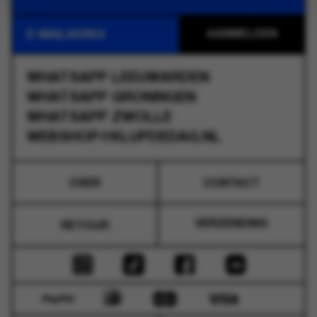
WHATSAPP
LEEUWARDEN
WHATSAPP
GRONINGEN
WHATSAPP
ZWOLLE
WEBSHOP@KLUPDEDAG.NL
OVER
CONTACT
VERZENDING
RETOUR