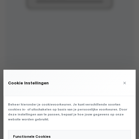
KLUP DE DAG - FYSIEKE GIFTCARD 50 EURO -
×
Cookie Instellingen
ACCESSOIRES - UNISEX
€
50,00
Beheer hieronder je cookievoorkeuren. Je kunt verschillende soorten
cookies in- of uitschakelen op basis van je persoonlijke voorkeuren. Door
deze instellingen aan te passen, bepaal je hoe jouw gegevens op onze
FYSIEKE GIFTCARD: ONTVANG DE GIFTCARD INGEPAKT PER
website worden gebruikt.
POST. DEZE IS ALLEEN IN TE LEVEREN IN ONZE WINKEL IN
LEEUWARDEN, GRONINGEN OF ZWOLLE.
Functionele Cookies