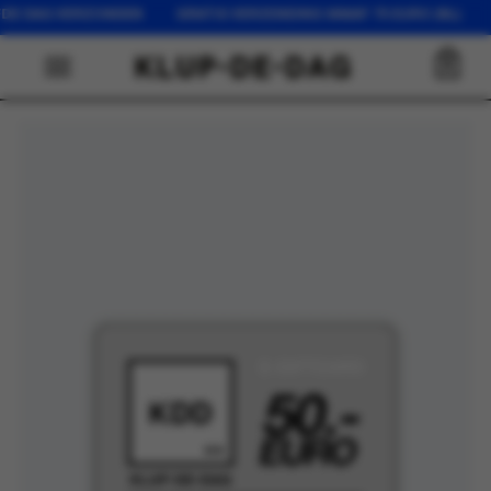
LFDE DAG VERZONDEN GRATIS VERZENDING VANAF 75 EURO (NL) O
0