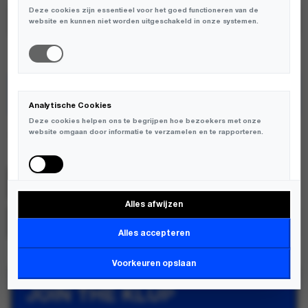
Deze cookies zijn essentieel voor het goed functioneren van de
website en kunnen niet worden uitgeschakeld in onze systemen.
TOEVOEGEN AAN WINKELWAGEN
Analytische Cookies
Deze cookies helpen ons te begrijpen hoe bezoekers met onze
website omgaan door informatie te verzamelen en te rapporteren.
KLUP
SKU:
KLUPVOUCHER;5587333240006
Alles afwijzen
Marketing Cookies
MERK:
KLUP
Deze cookies worden gebruikt om bezoekers over verschillende
Alles accepteren
websites te volgen en informatie te verzamelen om relevante
advertenties weer te geven.
Voorkeuren opslaan
JOIN THE KLUP