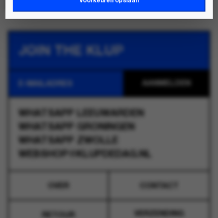
Voorkeuren opslaan
JOIN THE KLUP
WHATSAPP
LEEUWARDEN
WHATSAPP
GRONINGEN
WHATSAPP
ZWOLLE
WEBSHOP@KLUPDEDAG.NL
OVER
CONTACT
VERZENDING
RETOUR