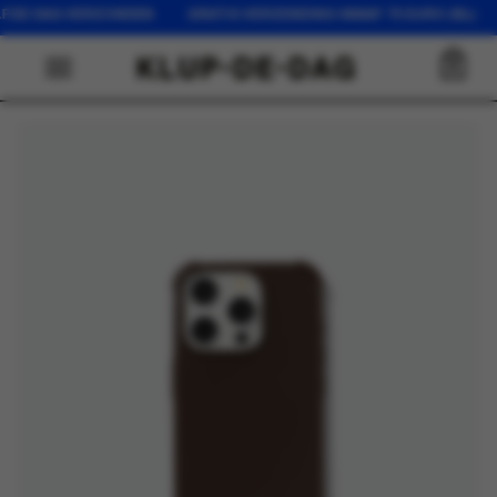
LFDE DAG VERZONDEN GRATIS VERZENDING VANAF 75 EURO (NL) 
0