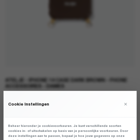
ATELJE - IPHONE 14 CASE DARK BROWN - PHONE
ACCESSOIRES - DAMES
€
25,99
×
Cookie Instellingen
DAMES TELEFOON ACCESSOIRES VAN HET MERK ATELJE IN DE
KLEUR BRUIN. PRODUCTGEGEVENS: PCA-14_DARK BROWN -
Beheer hieronder je cookievoorkeuren. Je kunt verschillende soorten
IPHONE CASE DARK BROWN (NOOS) - DARK BROWN
cookies in- of uitschakelen op basis van je persoonlijke voorkeuren. Door
HOEWEL DE HOESJES EEN BESCHERMENDE BUMPER HEBBEN,
deze instellingen aan te passen, bepaal je hoe jouw gegevens op onze