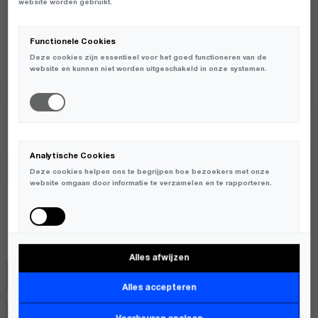
BLIJFT EEN TELEFOON EEN KWETSBAAR OBJECT. WIJ KUNNEN
website worden gebruikt.
DAN OOK NIET AANSPRAKELIJK WORDEN GESTELD VOOR
SCHADE, VERLIES OF ANDERE PROBLEMEN AAN EEN TELEFOON
Functionele Cookies
DIE IN EEN ATELJÉ-HOESJE ZIT.
Deze cookies zijn essentieel voor het goed functioneren van de
website en kunnen niet worden uitgeschakeld in onze systemen.
Analytische Cookies
TOEVOEGEN AAN WINKELWAGEN
Deze cookies helpen ons te begrijpen hoe bezoekers met onze
website omgaan door informatie te verzamelen en te rapporteren.
ENKELE MATEN BEPERKT OP VOORRAAD
Atelje
Alles afwijzen
Marketing Cookies
SKU:
PCA-14_DARK BROWN
Deze cookies worden gebruikt om bezoekers over verschillende
Alles accepteren
websites te volgen en informatie te verzamelen om relevante
advertenties weer te geven.
MERK:
ATELJE