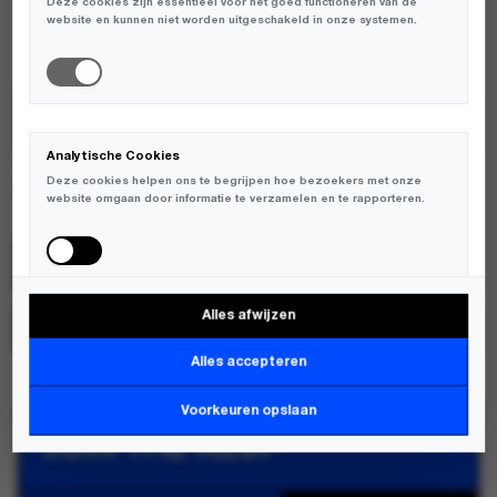
Deze cookies zijn essentieel voor het goed functioneren van de
AVAILABLE:
OP VOORRAAD
website en kunnen niet worden uitgeschakeld in onze systemen.
TOEVOEGEN AAN WINKELWAGEN
Analytische Cookies
Deze cookies helpen ons te begrijpen hoe bezoekers met onze
Atelje
website omgaan door informatie te verzamelen en te rapporteren.
SKU:
ATELJE PCO-ORCHID-SS26;6153416190187
Alles afwijzen
MERK:
ATELJE
Marketing Cookies
Deze cookies worden gebruikt om bezoekers over verschillende
Alles accepteren
websites te volgen en informatie te verzamelen om relevante
advertenties weer te geven.
Voorkeuren opslaan
JOIN THE KLUP