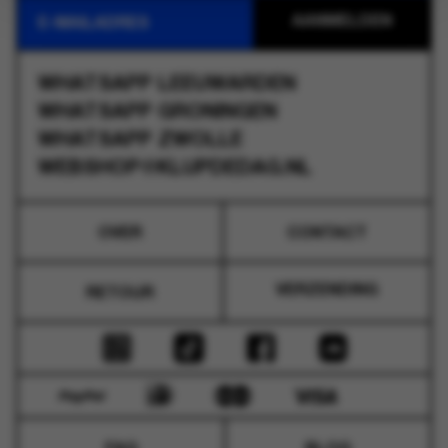
WHATSAPP
LEEUWARDEN
WHATSAPP
GRONINGEN
WHATSAPP
ZWOLLE
WEBSHOP@KLUPDEDAG.NL
OVER
CONTACT
VERZENDING
RETOUR