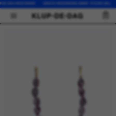
LFDE DAG VERZONDEN GRATIS VERZENDING VANAF 75 EURO (NL) 
0