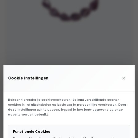
×
Cookie Instellingen
ATELJE - ORCHID CORD (SS26) ORCHID - PHONE -
UNISEX
€
34,99
Beheer hieronder je cookievoorkeuren. Je kunt verschillende soorten
cookies in- of uitschakelen op basis van je persoonlijke voorkeuren. Door
deze instellingen aan te passen, bepaal je hoe jouw gegevens op onze
UNISEX SJAAL VAN HET MERK ATELJE IN DE KLEUR PAARS.
website worden gebruikt.
PRODUCTGEGEVENS: ATELJE PCO-ORCHID-SS26 - ORCHID CORD
(SS26) - ORCHID
Functionele Cookies