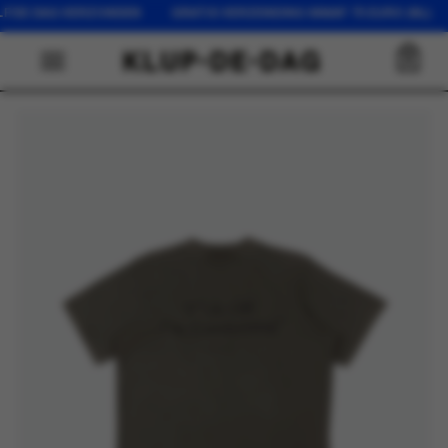
LFDE DAG VERZONDEN GRATIS VERZENDING VANAF 75 EURO (NL) 
0