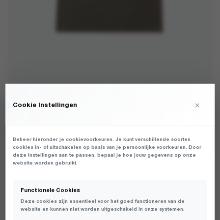
×
Cookie Instellingen
BRAM'S FRUIT - DISTRESSED F*CK OFF I'M
GARDENING T-SHIRT WASHED CHARCOAL - T-
Beheer hieronder je cookievoorkeuren. Je kunt verschillende soorten
SHIRTS - HEREN
cookies in- of uitschakelen op basis van je persoonlijke voorkeuren. Door
deze instellingen aan te passen, bepaal je hoe jouw gegevens op onze
website worden gebruikt.
HEREN T-SHIRT VAN HET MERK BRAM'S FRUIT IN DE KLEUR
GRIJS. PRODUCTGEGEVENS: 1161 - DISTRESSED F*CK OFF I'M
GARDENING T-SHIRT - WASHED CHARCOAL
Functionele Cookies
Deze cookies zijn essentieel voor het goed functioneren van de
website en kunnen niet worden uitgeschakeld in onze systemen.