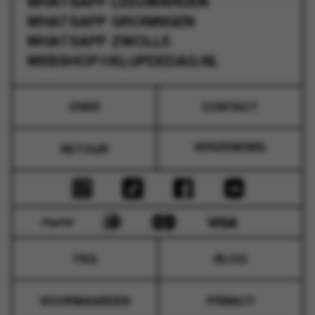
WHATSAPP
LEEUWARDEN
WHATSAPP
GRONINGEN
WHATSAPP
ZWOLLE
WEBSHOP@KLUPDEDAG.NL
OVER
CONTACT
VERZENDING
RETOUR
FAQ
BLOG
VOORWAARDEN
PRIVACY